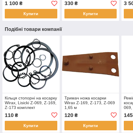
8245-036-010-017(617)
1 100
330
3 5
₴
₴
Купити
Купити
Подібні товари компанії
Кільця стопорні на косарку
Тримач ножа косарки
Ремі
Wirax, Lisicki Z-069, Z-169,
Wirax Z-169, Z-173, Z-069
коса
Z-173 комплект
1,65 м
069,
110
120
145
₴
₴
Купити
Купити