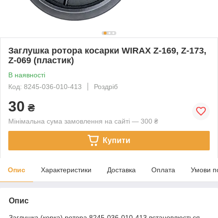
Заглушка ротора косарки WIRAX Z-169, Z-173,
Z-069 (пластик)
В наявності
Код: 8245-036-010-413
Роздріб
30
₴
Мінімальна сума замовлення на сайті — 300 ₴
Купити
Опис
Характеристики
Доставка
Оплата
Умови п
Опис
Заглушка (корка) ротора 8245-036-010-413 встановлюється