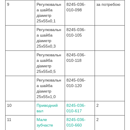
9
Регулювальн
8245-036-
за потребою
а шайба
010-098
діаметр
25x55x0,1
Регулювальн
8245-036-
а шайба
010-105
діаметр
25x55x0,3
Регулювальн
8245-036-
а шайба
010-118
діаметр
25x55x0,5
Регулювальн
8245-036-
а шайба
010-120
діаметр
25x55x1,0
10
Приводний
8245-036-
2
вал
010-617
11
Мале
8245-036-
2
зубчасте
010-660