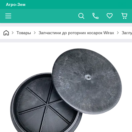
Агро-Зем
Товары
Запчастини до роторних косарок Wirax
Загл