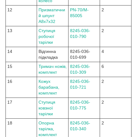
колесо
12
Призматични
PN-70/M-
2
й шпунт
85005
A8x7x32
13
Ступиця
8245-036-
2
робочої
010-790
тарілки
14
Відгинна
8245-036-
4
підкладка
010-699
15
Тримач ножів,
8245-036-
6
комплект
010-309
16
Кожух
8245-036-
2
барабана,
010-721
комплект
17
Ступиця
8245-036-
2
ковзної
010-775
тарілки
18
Опорна
8245-036-
2
тарілка,
010-340
комплект