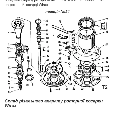
на роторній косарці Wirax.
позиція No24
Склад різального апарату роторної косарки
Wirax