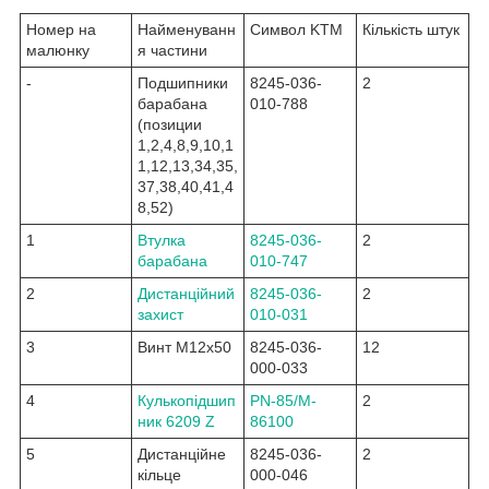
Номер на
Найменуванн
Символ KTM
Кількість штук
малюнку
я частини
-
Подшипники
8245-036-
2
барабана
010-788
(позиции
1,2,4,8,9,10,1
1,12,13,34,35,
37,38,40,41,4
8,52)
1
Втулка
8245-036-
2
барабана
010-747
2
Дистанційний
8245-036-
2
захист
010-031
3
Винт M12x50
8245-036-
12
000-033
4
Кулькопідшип
PN-85/M-
2
ник 6209 Z
86100
5
Дистанційне
8245-036-
2
кільце
000-046