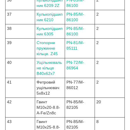
ник 6209 2Z
86100
37
Кулькопідшип
PN-85/M-
2
ник 6210
86100
38
Кулькопідшип
PN-85/M-
2
ник 6305
86100
39
Стопорне
PN-81/M-
2
пружинне
85111
кільце. Z45
40
Ущільнюваль
PN-72/M-
2
не кільце
86964
B40x62x7
41
Фетровий
PN-77/M-
2
ущільнювач
86012
5x8x12
42
Гвинт
PN-85/M-
20
M10x20-8.8-
82105
A-Fe/Zn8c
43
Гвинт
PN-85/M-
8
M10x25-8.8-
82105