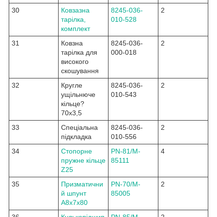
30
Ковзазна
8245-036-
2
тарілка,
010-528
комплект
31
Ковзна
8245-036-
2
тарілка для
000-018
високого
скошування
32
Кругле
8245-036-
2
ущільнюче
010-543
кільце?
70x3,5
33
Спеціальна
8245-036-
2
підкладка
010-556
34
Стопорне
PN-81/M-
4
пружне кільце
85111
Z25
35
Призматични
PN-70/M-
2
й шпунт
85005
A8x7x80
36
Кулькопідшип
PN-85/M-
2