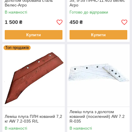
долотом борована сталь
35, 5-35 ПНЧС-11.403 Велес
Велес-Агро
Агро
В наявності
Готово до відправки
1 500
450
₴
₴
Купити
Купити
Топ продажів
Леміш плуга з долотом
Леміш плуга ПЛН кований 7,2
кований (посилений) AW 7.2
кг AW 7.2-035 R/L
R-035
В наявності
В наявності