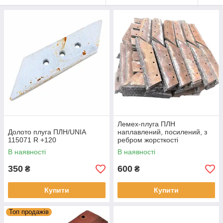
Лемех-плуга ПЛН
Долото плуга ПЛН/UNIA
наплавлений, посилений, з
115071 R +120
ребром жорсткості
В наявності
В наявності
350
600
₴
₴
Купити
Купити
Топ продажів