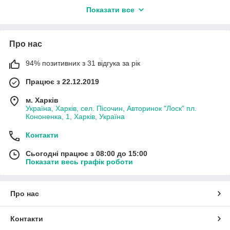
польові дошки, стійки, кріплення та елементи,
що
Показати все
зношуються, що забезпечують стабільну роботу плуга при
оранці.
Запчастини виготовлені з міцних, зносостійких матеріалів та
Про нас
підходять для експлуатації на легких та важких ґрунтах.
Деталі сумісні з популярними моделями плугів та призначені
94% позитивних з 31 відгука за рік
для
відновлення продуктивності та продовження терміну
Працює з 22.12.2019
служби сільгосптехніки.
м. Харків
Україна, Харків, сел. Пісочин, Авторинок "Лоск" пл.
Кононенка, 1, Харків, Україна
Контакти
Сьогодні працює з 08:00 до 15:00
Показати весь графік роботи
Про нас
Контакти