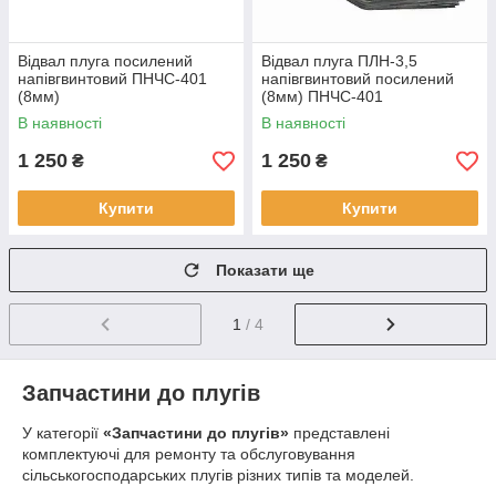
Відвал плуга посилений
Відвал плуга ПЛН-3,5
напівгвинтовий ПНЧС-401
напівгвинтовий посилений
(8мм)
(8мм) ПНЧС-401
В наявності
В наявності
1 250
1 250
₴
₴
Купити
Купити
Показати ще
1
/ 4
Запчастини до плугів
У категорії
«Запчастини до плугів»
представлені
комплектуючі для ремонту та обслуговування
сільськогосподарських плугів різних типів та моделей.
Асортимент включає
леміхи, відвали, передплужники,