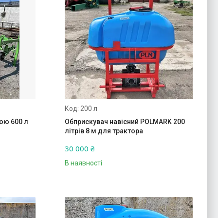
200 л
ою 600 л
Обприскувач навісний POLMARK 200
літрів 8 м для трактора
30 000 ₴
В наявності