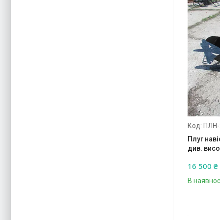
ПЛН-
Плуг наві
див. висо
16 500 ₴
В наявнос