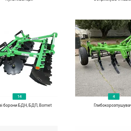
14
4
і борони БДН, БДП, Bomet
Глибокорозпушува