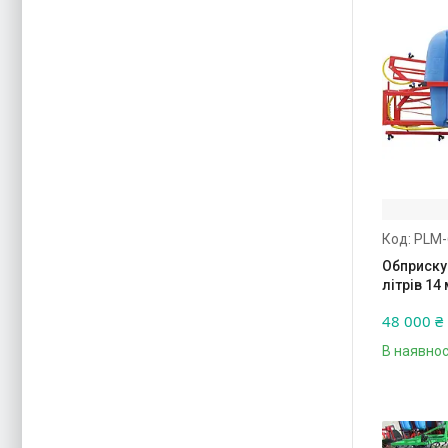
PLM-
Обприску
літрів 14
48 000 ₴
В наявнос