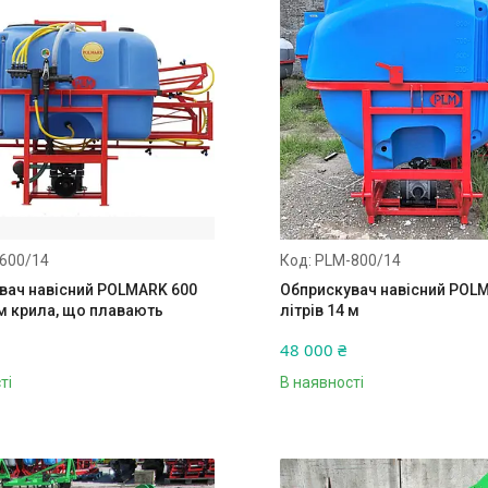
600/14
PLM-800/14
вач навісний POLMARK 600
Обприскувач навісний POL
 м крила, що плавають
літрів 14 м
48 000 ₴
ті
В наявності