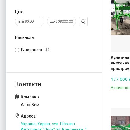
Ціна
Наявність
В наявності
44
Культива
внесення
пристро
177 000 
В наявнос
Агро-Зем
Україна, Харків, сел. Пісочин,
Авторинок "Лоск" пл. Кононенка, 1,