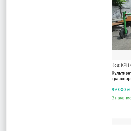
КРН 
Культиват
транспор
99 000 ₴
В наявнос