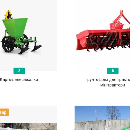
2
8
Картофелесажалки
Грунтофрез для тракто
мінітрактори
вар