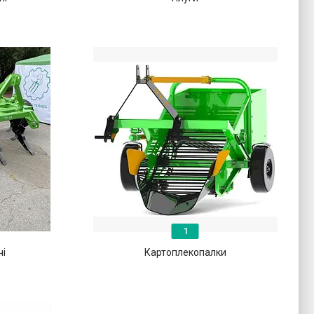
1
чі
Картоплекопалки