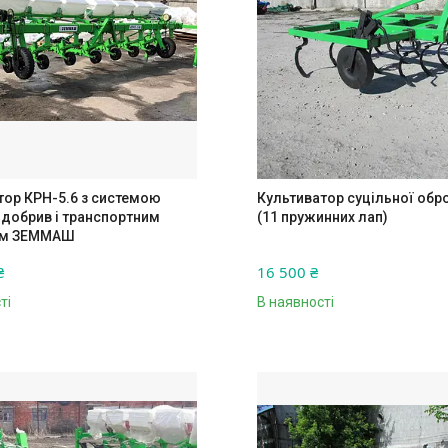
тор КРН-5.6 з системою
Культиватор суцільної обро
 добрив і транспортним
(11 пружинних лап)
єм ЗЕММАШ
₴
16 500 ₴
ті
В наявності