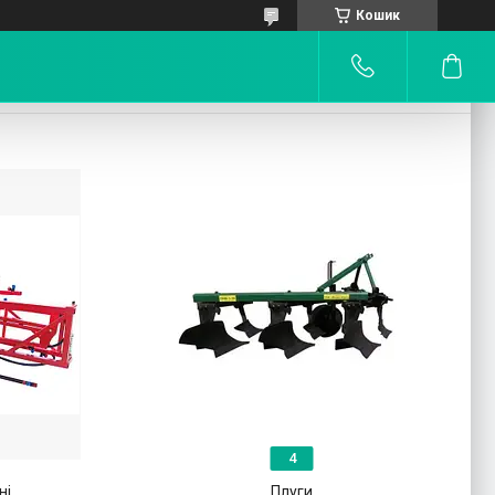
Кошик
4
ні
Плуги