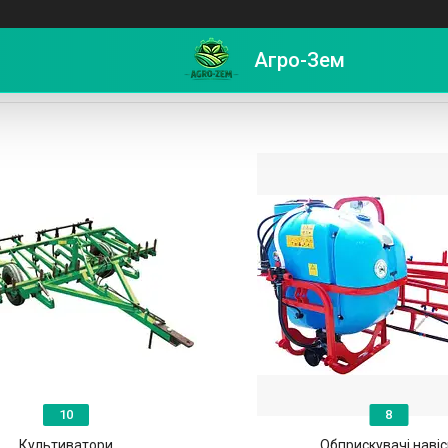
Агро-Зем
на і Навісна Техніка
10
8
Культиватори
Обприскувачі навіс