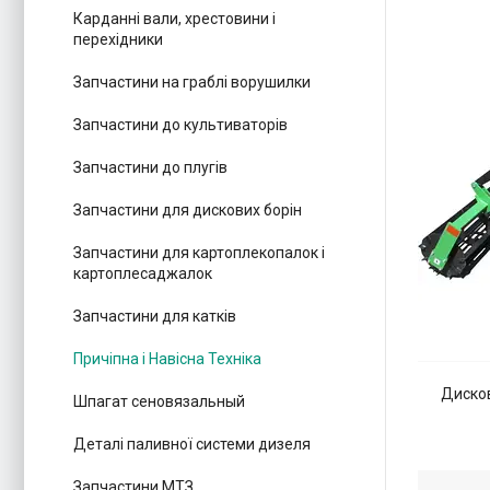
Карданні вали, хрестовини і
перехідники
Запчастини на граблі ворушилки
Запчастини до культиваторів
Запчастини до плугів
Запчастини для дискових борін
Запчастини для картоплекопалок і
картоплесаджалок
Запчастини для катків
Причіпна і Навісна Техніка
Дисков
Шпагат сеновязальный
Деталі паливної системи дизеля
Запчастини МТЗ