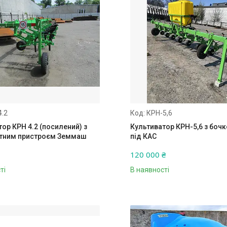
4.2
КРН-5,6
ор КРН 4.2 (посилений) з
Культиватор КРН-5,6 з бочк
тним пристроєм Земмаш
під КАС
120 000 ₴
ті
В наявності