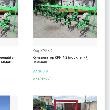
КРН 4.2
лений) з
Культиватор КРН 4.2 (посилений)
 ЗЕММАШ
Земмаш
87 300 ₴
В наявності