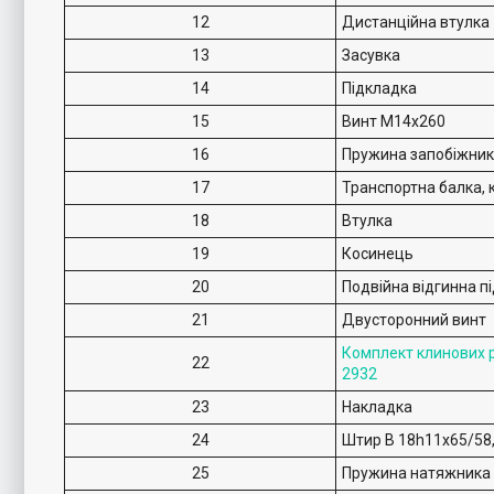
12
Дистанційна втулка
13
Засувка
14
Підкладка
15
Винт M14x260
16
Пружина запобіжни
17
Транспортна балка, 
18
Втулка
19
Косинець
20
Подвійна відгинна п
21
Двусторонний винт
Комплект клинових 
22
2932
23
Накладка
24
Штир B 18h11x65/58
25
Пружина натяжника