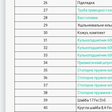
26
Підкладка
27
Труба приводної гол
28
Вал головки
29
Ущільнювальне кіль
30
Кожух, комплект
31
Кулькопідшипник 60
32
Кулькопідшипник 60
33
Кулькопідшипник 60
34
Призматичний шпун
35
Стопорне пружне кі
36
Стопорне пружне кі
37
Стопорне пружне кі
38
Стопорне пружинне 
39
Шайба 17 Fe/Zn5
40
Кругла шайба 8,4-Fe