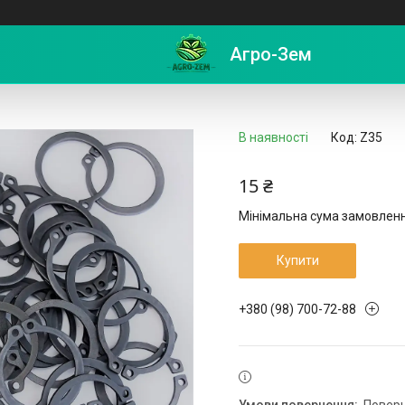
нє
Агро-Зем
В наявності
Код:
Z35
15 ₴
Мінімальна сума замовлення
Купити
+380 (98) 700-72-88