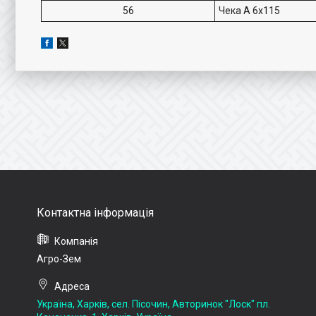
56
Чека A 6x115
Агро-Зем
Україна, Харків, сел. Пісочин, Авторинок "Лоск" пл.