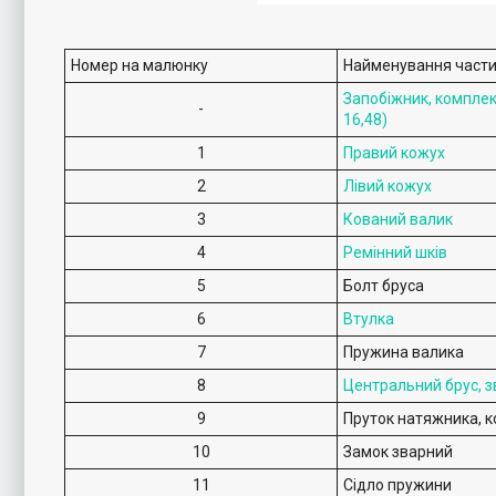
Номер на малюнку
Найменування част
Запобіжник, комплект
-
16,48)
1
Правий кожух
2
Лівий кожух
3
Кований валик
4
Ремінний шків
5
Болт бруса
6
Втулка
7
Пружина валика
8
Центральний брус, 
9
Пруток натяжника, к
10
Замок зварний
11
Сідло пружини