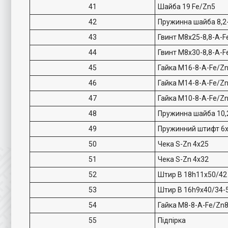
41
Шайба 19 Fe/Zn5
42
Пружинна шайба 8,2
43
Гвинт M8x25-8,8-A-F
44
Гвинт M8x30-8,8-A-F
45
Гайка M16-8-A-Fe/Z
46
Гайка M14-8-A-Fe/Z
47
Гайка M10-8-A-Fe/Z
48
Пружинна шайба 10,
49
Пружинний штифт 6x
50
Чека S-Zn 4x25
51
Чека S-Zn 4x32
52
Штир B 18h11x50/42
53
Штир B 16h9x40/34-
54
Гайка M8-8-A-Fe/Zn
55
Підпірка