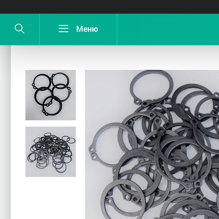
Кільце стопорне косарки Z35 зовніш