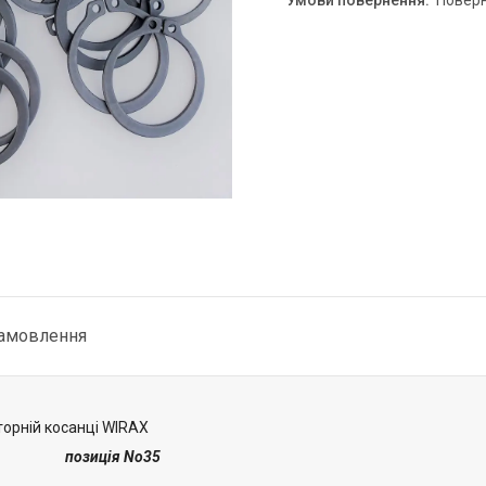
повер
замовлення
торній косанці WIRAX
позиція No35