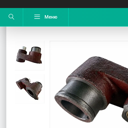
Кований валик (корпус тріскачки) ко