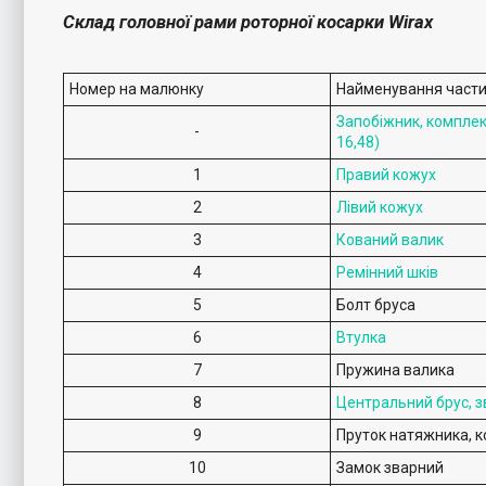
Склад головної рами роторної косарки Wirax
Номер на малюнку
Найменування част
Запобіжник, комплект
-
16,48)
1
Правий кожух
2
Лівий кожух
3
Кований валик
4
Ремінний шків
5
Болт бруса
6
Втулка
7
Пружина валика
8
Центральний брус, 
9
Пруток натяжника, к
10
Замок зварний