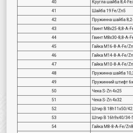
40
Кругла шайба 8,4-Fe
41
Шайба 19 Fe/Zn5
42
Пружинна шайба 8,2
43
Гвинт M8x25-8,8-A-F
44
Гвинт M8x30-8,8-A-F
45
Гайка M16-8-A-Fe/Z
46
Гайка M14-8-A-Fe/Z
47
Гайка M10-8-A-Fe/Z
48
Пружинна шайба 10,
49
Пружинний штифт 6x
50
Чека S-Zn 4x25
51
Чека S-Zn 4x32
52
Штир B 18h11x50/42
53
Штир B 16h9x40/34-
54
Гайка M8-8-A-Fe/Zn