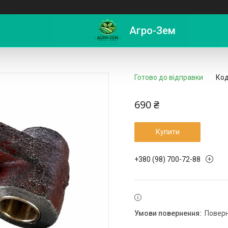
сарки Z-169 8245-105-020-172
Агро-Зем
Готово до відправки
Код
690 ₴
Купити
+380 (98) 700-72-88
повер