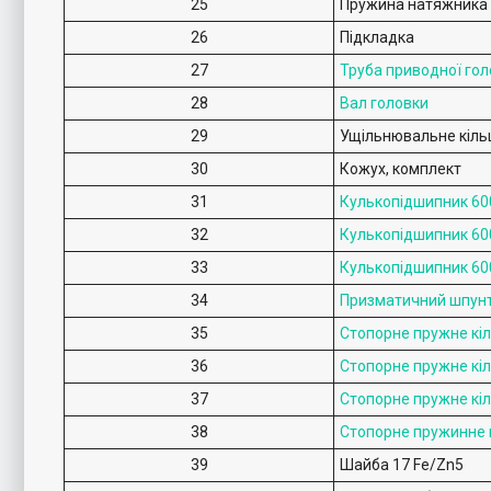
25
Пружина натяжника
26
Підкладка
27
Труба приводної гол
28
Вал головки
29
Ущільнювальне кіль
30
Кожух, комплект
31
Кулькопідшипник 60
32
Кулькопідшипник 60
33
Кулькопідшипник 60
34
Призматичний шпун
35
Стопорне пружне кі
36
Стопорне пружне кі
37
Стопорне пружне кі
38
Стопорне пружинне 
39
Шайба 17 Fe/Zn5