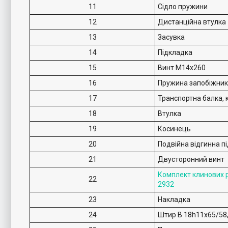
11
Сідло пружини
12
Дистанційна втулка
13
Засувка
14
Підкладка
15
Винт M14x260
16
Пружина запобіжни
17
Транспортна балка, 
18
Втулка
19
Косинець
20
Подвійна відгинна п
21
Двусторонний винт
Комплект клинових 
22
2932
23
Накладка
24
Штир B 18h11x65/58