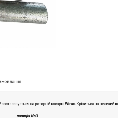
замовлення
2 застосовується на роторній косарці
Wirax.
Кріпиться на великий шк
позиція No3