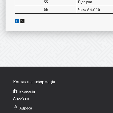
55
Підпірка
56
Чека A 6x115
Агро-Зем