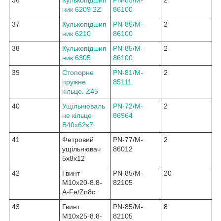
ник 6209 2Z
86100
37
Кулькопідшип
PN-85/M-
2
ник 6210
86100
38
Кулькопідшип
PN-85/M-
2
ник 6305
86100
39
Стопорне
PN-81/M-
2
пружне
85111
кільце. Z45
40
Ущільнюваль
PN-72/M-
2
не кільце
86964
B40x62x7
41
Фетровий
PN-77/M-
2
ущільнювач
86012
5x8x12
42
Гвинт
PN-85/M-
20
M10x20-8.8-
82105
A-Fe/Zn8c
43
Гвинт
PN-85/M-
8
M10x25-8.8-
82105