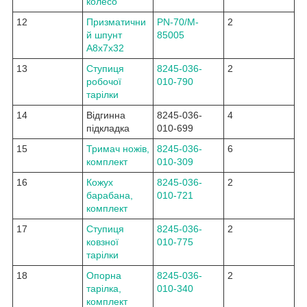
колесо
12
Призматични
PN-70/M-
2
й шпунт
85005
A8x7x32
13
Ступиця
8245-036-
2
робочої
010-790
тарілки
14
Відгинна
8245-036-
4
підкладка
010-699
15
Тримач ножів,
8245-036-
6
комплект
010-309
16
Кожух
8245-036-
2
барабана,
010-721
комплект
17
Ступиця
8245-036-
2
ковзної
010-775
тарілки
18
Опорна
8245-036-
2
тарілка,
010-340
комплект