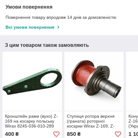
Умови повернення
Повернення товару впродовж 14 днів за домовленістю
Всі умови повернення
З цим товаром також замовляють
Кронштейн рами (вухо) Z-
Ступиця ротора верхня
Кону
169 на косарку польську
(граната) роторної
Z-16
Wirax 8245-036-010-289
косарки Wirax Z-169, Z-
(Укр
173, Z-069 8245-036-010-
400
850
1 1
₴
₴
790