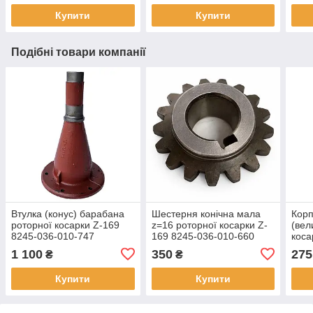
Купити
Купити
Подібні товари компанії
Втулка (конус) барабана
Шестерня конічна мала
Корп
роторної косарки Z-169
z=16 роторної косарки Z-
(вел
8245-036-010-747
169 8245-036-010-660
коса
1 100
350
275
₴
₴
Купити
Купити