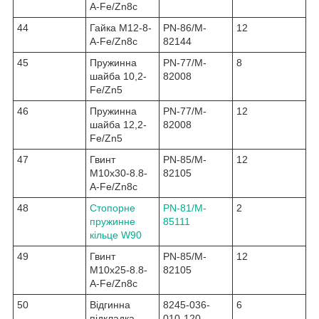
A-Fe/Zn8c
44
Гайка M12-8-
PN-86/M-
12
A-Fe/Zn8c
82144
45
Пружинна
PN-77/M-
8
шайба 10,2-
82008
Fe/Zn5
46
Пружинна
PN-77/M-
12
шайба 12,2-
82008
Fe/Zn5
47
Гвинт
PN-85/M-
12
M10x30-8.8-
82105
A-Fe/Zn8c
48
Стопорне
PN-81/M-
2
пружинне
85111
кільце W90
49
Гвинт
PN-85/M-
12
M10x25-8.8-
82105
A-Fe/Zn8c
50
Відгинна
8245-036-
6
підкладка
010-120