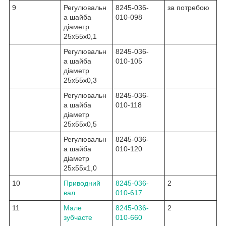
9
Регулювальн
8245-036-
за потребою
а шайба
010-098
діаметр
25x55x0,1
Регулювальн
8245-036-
а шайба
010-105
діаметр
25x55x0,3
Регулювальн
8245-036-
а шайба
010-118
діаметр
25x55x0,5
Регулювальн
8245-036-
а шайба
010-120
діаметр
25x55x1,0
10
Приводний
8245-036-
2
вал
010-617
11
Мале
8245-036-
2
зубчасте
010-660