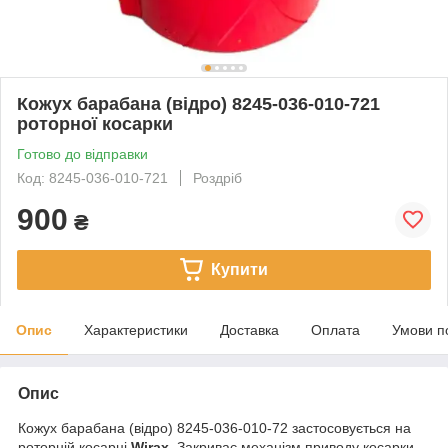
Кожух барабана (відро) 8245-036-010-721
роторної косарки
Готово до відправки
Код: 8245-036-010-721
Роздріб
900
₴
Купити
Опис
Характеристики
Доставка
Оплата
Умови п
Опис
Кожух барабана (відро) 8245-036-010-72 застосовується на
роторній косарці
Wirax.
Закриває механізм приводу косарки