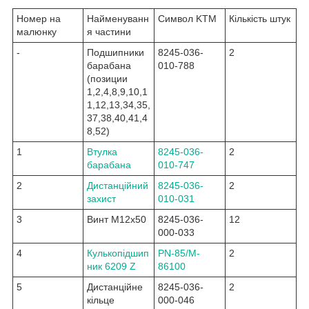
Номер на
Найменуванн
Символ KTM
Кількість штук
малюнку
я частини
-
Подшипники
8245-036-
2
барабана
010-788
(позиции
1,2,4,8,9,10,1
1,12,13,34,35,
37,38,40,41,4
8,52)
1
Втулка
8245-036-
2
барабана
010-747
2
Дистанційний
8245-036-
2
захист
010-031
3
Винт M12x50
8245-036-
12
000-033
4
Кулькопідшип
PN-85/M-
2
ник 6209 Z
86100
5
Дистанційне
8245-036-
2
кільце
000-046