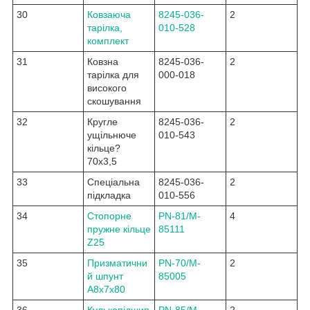
30
Ковзаюча
8245-036-
2
тарілка,
010-528
комплект
31
Ковзна
8245-036-
2
тарілка для
000-018
високого
скошування
32
Кругле
8245-036-
2
ущільнюче
010-543
кільце?
70x3,5
33
Спеціальна
8245-036-
2
підкладка
010-556
34
Стопорне
PN-81/M-
4
пружне кільце
85111
Z25
35
Призматични
PN-70/M-
2
й шпунт
85005
A8x7x80
36
Кулькопідшип
PN-85/M-
2