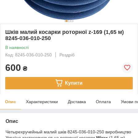
Шків малий косарки роторної z-169 (1,65 м)
8245-036-010-250
В наявності
Код: 8245-036-010-250
Роздріб
600
₴
Купити
Опис
Характеристики
Доставка
Оплата
Умови п
Опис
Четырехручейный малий шків 8245-036-010-250 виробництво
Україна застосовується на роторної косарки
Wirax
(1,65 м)