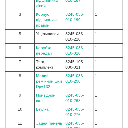
підшипника
010-187
лівий
3
Корпус
8245-036-
1
підшипника
010-190
правий
5
Ущільнювач
8245-036-
1
010-210
6
Коробка
8245-036-
1
передач
010-810
7
Тяга,
8245-105-
1
комплект
000-021
8
Малий
8245-036-
1
ремінний шків
010-250
Dp=132
9
Привідний
8245-036-
1
вал
010-263
10
Втулка
8245-036-
1
010-276
11
Задня панель
8245-036-
1