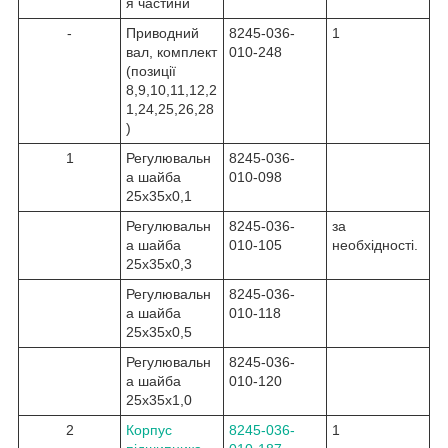
я частини
-
Приводний
8245-036-
1
вал, комплект
010-248
(позиції
8,9,10,11,12,2
1,24,25,26,28
)
1
Регулювальн
8245-036-
а шайба
010-098
25x35x0,1
Регулювальн
8245-036-
за
а шайба
010-105
необхідності.
25x35x0,3
Регулювальн
8245-036-
а шайба
010-118
25x35x0,5
Регулювальн
8245-036-
а шайба
010-120
25x35x1,0
2
Корпус
8245-036-
1