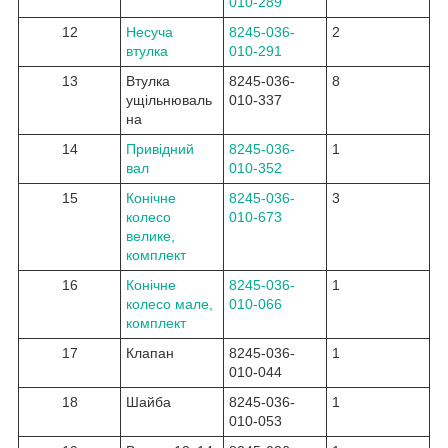
010-289
12
Несуча
8245-036-
2
втулка
010-291
13
Втулка
8245-036-
8
ущільнюваль
010-337
на
14
Привідний
8245-036-
1
вал
010-352
15
Конічне
8245-036-
3
колесо
010-673
велике,
комплект
16
Конічне
8245-036-
1
колесо мале,
010-066
комплект
17
Клапан
8245-036-
1
010-044
18
Шайба
8245-036-
1
010-053