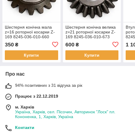
Шестерня конічна мала
Шестерня конічна велика
Втул
z=16 роторної косарки Z-
z=21 роторної косарки Z-
рото
169 8245-036-010-660
169 8245-036-010-673
8245
350
600
1 1
₴
₴
Купити
Купити
Про нас
94% позитивних з 31 відгука за рік
Працює з 22.12.2019
м. Харків
Україна, Харків, сел. Пісочин, Авторинок "Лоск" пл.
Кононенка, 1, Харків, Україна
Контакти