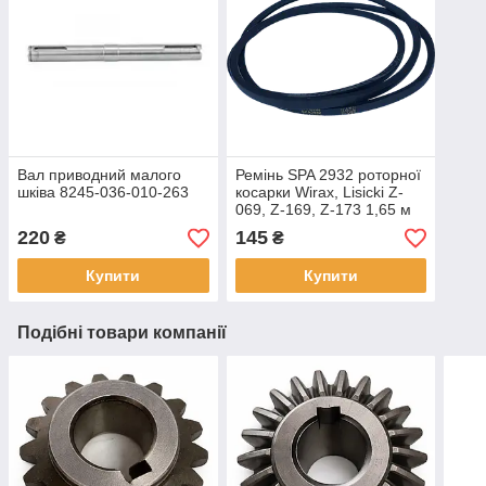
Вал приводний малого
Ремінь SPA 2932 роторної
шківа 8245-036-010-263
косарки Wirax, Lisicki Z-
069, Z-169, Z-173 1,65 м
220
145
₴
₴
Купити
Купити
Подібні товари компанії