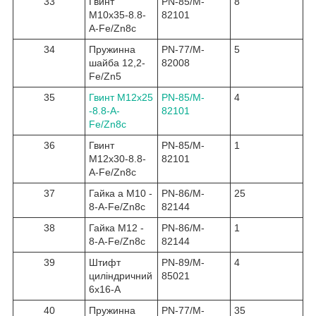
33
Гвинт
PN-85/M-
8
M10x35-8.8-
82101
A-Fe/Zn8c
34
Пружинна
PN-77/M-
5
шайба 12,2-
82008
Fe/Zn5
35
Гвинт M12x25
PN-85/M-
4
-8.8-A-
82101
Fe/Zn8c
36
Гвинт
PN-85/M-
1
M12x30-8.8-
82101
A-Fe/Zn8c
37
Гайка a M10 -
PN-86/M-
25
8-A-Fe/Zn8c
82144
38
Гайка M12 -
PN-86/M-
1
8-A-Fe/Zn8c
82144
39
Штифт
PN-89/M-
4
циліндричний
85021
6x16-A
40
Пружинна
PN-77/M-
35