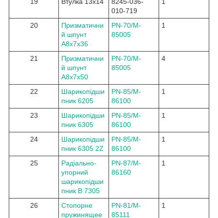
19
Втулка 13x14
8245-036-
1
010-719
20
Призматични
PN-70/M-
1
й шпунт
85005
A8x7x36
21
Призматични
PN-70/M-
4
й шпунт
85005
A8x7x50
22
Шарикопідши
PN-85/M-
1
пник 6205
86100
23
Шарикопідши
PN-85/M-
1
пник 6305
86100
24
Шарикопідши
PN-85/M-
1
пник 6305 2Z
86100
25
Радіально-
PN-87/M-
1
упорний
86160
шарикопідши
пник B 7305
26
Стопорне
PN-81/M-
1
пружинящее
85111