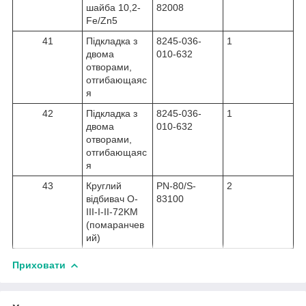
шайба 10,2-
82008
Fe/Zn5
41
Підкладка з
8245-036-
1
двома
010-632
отворами,
отгибающаяс
я
42
Підкладка з
8245-036-
1
двома
010-632
отворами,
отгибающаяс
я
43
Круглий
PN-80/S-
2
відбивач O-
83100
III-I-II-72KM
(помаранчев
ий)
Приховати