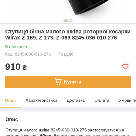
Ступиця бічна малого шківа роторної косарки
Wirax Z-169, Z-173, Z-069 8245-036-010-276
В наявності
Код: 8245-036-010-276
Роздріб
910
₴
Купити
Опис
Характеристики
Доставка
Оплата
Умови п
Опис
Ступиця малого шківа 8245-036-010-276 застосовується на
роторній косарці
Wirax.
Втулка призначена для встановлення