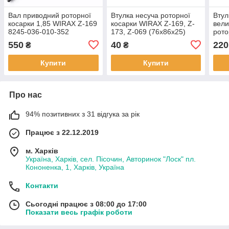
Вал приводний роторної
Втулка несуча роторної
Втул
косарки 1,85 WIRAX Z-169
косарки WIRAX Z-169, Z-
вели
8245-036-010-352
173, Z-069 (76х86х25)
рото
Z-16
550
40
220
₴
₴
Купити
Купити
Про нас
94% позитивних з 31 відгука за рік
Працює з 22.12.2019
м. Харків
Україна, Харків, сел. Пісочин, Авторинок "Лоск" пл.
Кононенка, 1, Харків, Україна
Контакти
Сьогодні працює з 08:00 до 17:00
Показати весь графік роботи