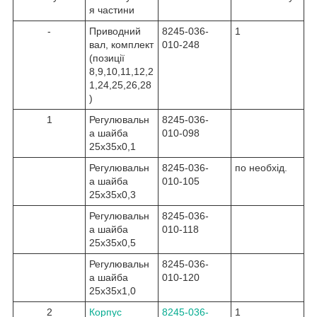
я частини
-
Приводний
8245-036-
1
вал, комплект
010-248
(позиції
8,9,10,11,12,2
1,24,25,26,28
)
1
Регулювальн
8245-036-
а шайба
010-098
25x35x0,1
Регулювальн
8245-036-
по необхід.
а шайба
010-105
25x35x0,3
Регулювальн
8245-036-
а шайба
010-118
25x35x0,5
Регулювальн
8245-036-
а шайба
010-120
25x35x1,0
2
Корпус
8245-036-
1