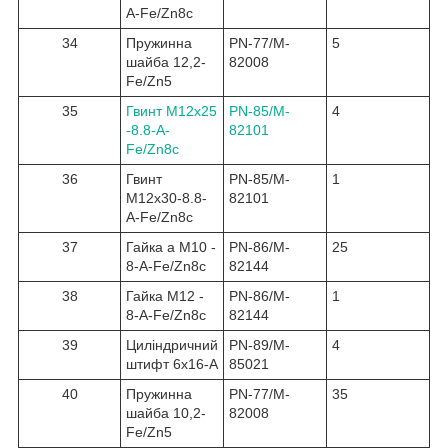
A-Fe/Zn8c
34
Пружинна
PN-77/M-
5
шайба 12,2-
82008
Fe/Zn5
35
Гвинт M12x25
PN-85/M-
4
-8.8-A-
82101
Fe/Zn8c
36
Гвинт
PN-85/M-
1
M12x30-8.8-
82101
A-Fe/Zn8c
37
Гайка a M10 -
PN-86/M-
25
8-A-Fe/Zn8c
82144
38
Гайка M12 -
PN-86/M-
1
8-A-Fe/Zn8c
82144
39
Циліндричний
PN-89/M-
4
штифт 6x16-A
85021
40
Пружинна
PN-77/M-
35
шайба 10,2-
82008
Fe/Zn5