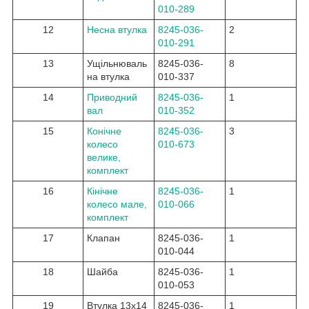
010-289
12
Несна втулка
8245-036-
2
010-291
13
Ущільнюваль
8245-036-
8
на втулка
010-337
14
Приводний
8245-036-
1
вал
010-352
15
Конічне
8245-036-
3
колесо
010-673
велике,
комплект
16
Кінічне
8245-036-
1
колесо мале,
010-066
комплект
17
Клапан
8245-036-
1
010-044
18
Шайба
8245-036-
1
010-053
19
Втулка 13x14
8245-036-
1