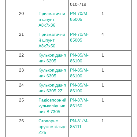
010-719
20
Призматични
PN-70/M-
1
й шпунт
85005
A8x7x36
21
Призматични
PN-70/M-
4
й шпунт
85005
A8x7x50
22
Кулькопідшип
PN-85/M-
1
ник 6205
86100
23
Кулькопідшип
PN-85/M-
1
ник 6305
86100
24
Кулькопідшип
PN-85/M-
1
ник 6305 2Z
86100
25
Радіовпорний
PN-87/M-
1
кулькопідшип
86160
ник B 7305
26
Стопорне
PN-81/M-
1
пружне кільце
85111
Z25