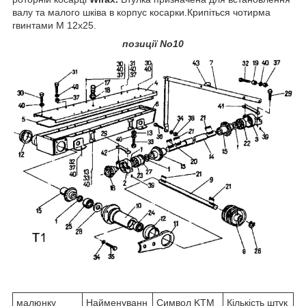
валу та малого шківа в корпус косарки.Крипіться чотирма
гвинтами М 12х25.
позиції No10
малюнку
Найменуванн
Символ KTM
Кількість штук