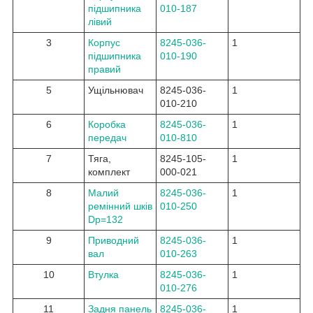
підшипника
010-187
лівий
3
Корпус
8245-036-
1
підшипника
010-190
правий
5
Ущільнювач
8245-036-
1
010-210
6
Коробка
8245-036-
1
передач
010-810
7
Тяга,
8245-105-
1
комплект
000-021
8
Малий
8245-036-
1
ремінний шків
010-250
Dp=132
9
Приводний
8245-036-
1
вал
010-263
10
Втулка
8245-036-
1
010-276
11
Задня панель
8245-036-
1