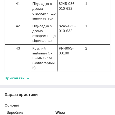
41
Підкладка з
8245-036-
1
двома
010-632
отворами, що
відгинається
42
Підкладка з
8245-036-
1
двома
010-632
отворами, що
відгинається
43
Круглий
PN-80/S-
2
відбивач O-
83100
III-I-II-72KM
(жовтогарячи
й)
Приховати
Характеристики
Основні
Виробник
Wirax