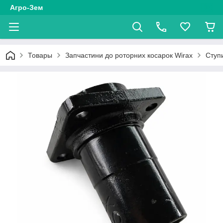
Агро-Зем
Товары
Запчастини до роторних косарок Wirax
Ступи