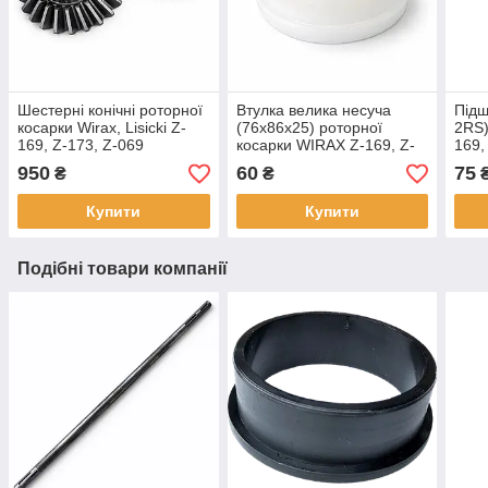
Шестерні конічні роторної
Втулка велика несуча
Підш
косарки Wirax, Lisicki Z-
(76х86х25) роторної
2RS)
169, Z-173, Z-069
косарки WIRAX Z-169, Z-
169,
(1.35/1.65 м) комплект 2
173, Z-069
950
60
75
₴
₴
шт
Купити
Купити
Подібні товари компанії