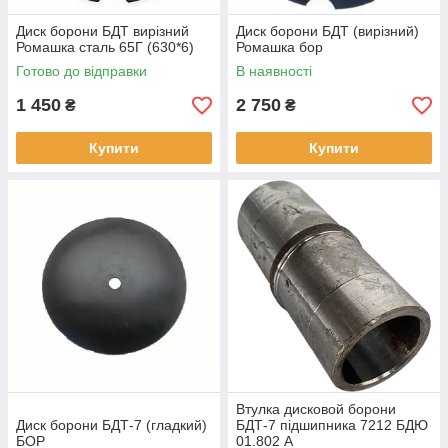
Диск борони БДТ вирізний
Диск борони БДТ (вирізний)
Ромашка сталь 65Г (630*6)
Ромашка бор
Готово до відправки
В наявності
1 450
2 750
₴
₴
Купити
Купити
Втулка дисковой борони
Диск борони БДТ-7 (гладкий)
БДТ-7 підшипника 7212 БДЮ
БОР
01.802 А