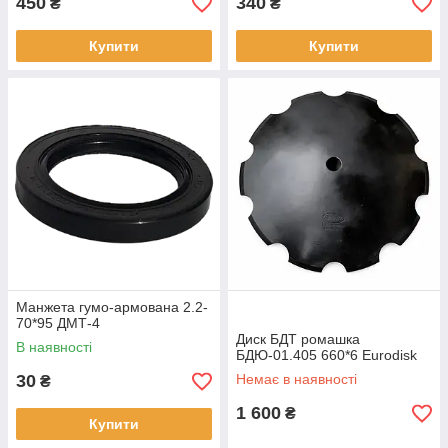
450
340
₴
₴
Купити
Купити
Манжета гумо-армована 2.2-
70*95 ДМТ-4
Диск БДТ ромашка
В наявності
БДЮ-01.405 660*6 Eurodisk
30
Немає в наявності
₴
1 600
₴
Купити