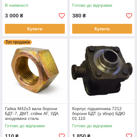
В наявності
Готово до відправки
3 000
380
₴
₴
Купити
Купити
Топ продажів
Гайка М42х3 вала борони
Корпус підшипника 7212
БДТ-7, ДМТ, стійки АГ, УДА
борони БДТ (у зборі) БДЮ
анодована сталь
01.110
Готово до відправки
Готово до відправки
110
1 850
₴
₴