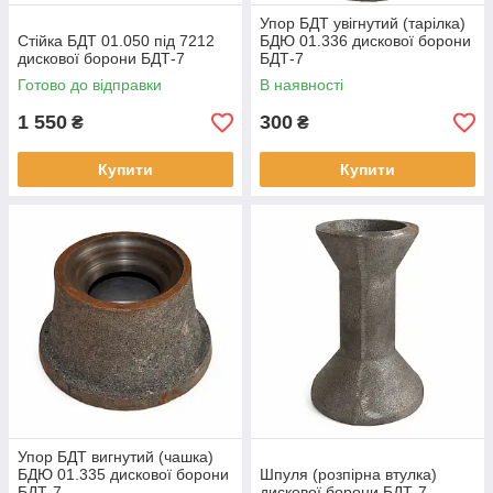
Упор БДТ увігнутий (тарілка)
Стійка БДТ 01.050 під 7212
БДЮ 01.336 дискової борони
дискової борони БДТ-7
БДТ-7
Готово до відправки
В наявності
1 550
300
₴
₴
Купити
Купити
Упор БДТ вигнутий (чашка)
БДЮ 01.335 дискової борони
Шпуля (розпірна втулка)
БДТ-7
дискової борони БДТ-7