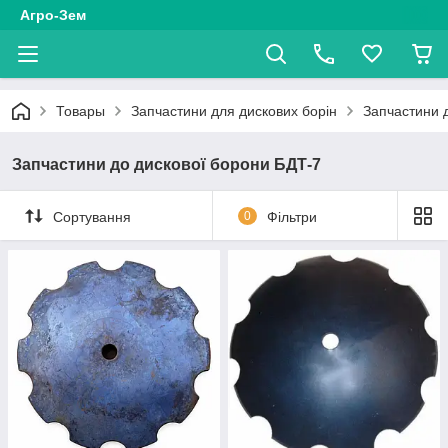
Агро-Зем
Товары
Запчастини для дискових борін
Запчастини 
Запчастини до дискової борони БДТ-7
Сортування
0
Фільтри