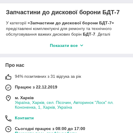
Запчастини до дискової борони БДТ-7
У категорії
«Запчастини до дискової борони БДТ-7»
представлені комплектуючі для ремонту та технічного
обслуговування важких дискових борін
БДТ-7
. Деталі
застосовуються під час основного та передпосівного
обробітку ґрунту, подрібнення рослинних решток і
Показати все
вирівнювання поверхні поля.
В асортименті
Агро-Зем
доступні
диски борони гладкі та
типу «ромашка», маточини, підшипникові вузли, осі
Про нас
дискових батарей, вали, стійки, кронштейни,
дистанційні втулки та кріпильні елементи
. Усі запчастини
94% позитивних з 31 відгука за рік
виготовлені з міцних і зносостійких матеріалів, розрахованих
Працює з 22.12.2019
на роботу при високих навантаженнях та у складних
ґрунтових умовах.
м. Харків
Використання якісних запчастин для борони БДТ-7
Україна, Харків, сел. Пісочин, Авторинок "Лоск" пл.
забезпечує
стабільну глибину обробітку, рівномірну
Кононенка, 1, Харків, Україна
роботу дискових батарей та зменшення зносу основних
вузлів агрегату
.
Контакти
Сьогодні працює з 08:00 до 17:00