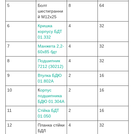
5
Болт
8
64
шестигранни
й М12х25
6
Кришка
4
32
корпусу БДТ
01.332
7
Манжета 2,2-
4
32
60х85 бдт
8
Подшипник
4
32
7212 (30212)
9
Втулка БДЮ
2
16
01.802А
10
К
орпус
2
16
подшипника
БДЮ 01.304А
11
Стійка БДТ
2
16
01.050
12
Планка стійки
4
32
БДЛ