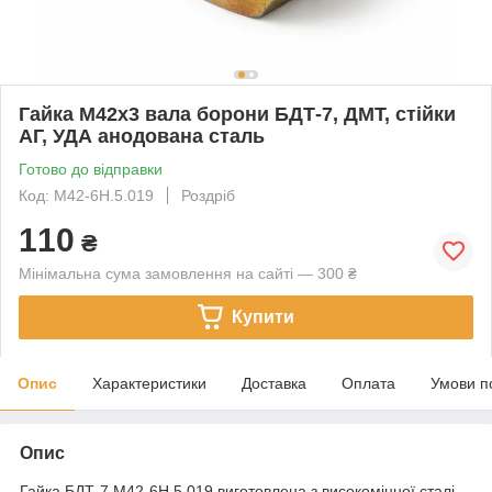
Гайка М42х3 вала борони БДТ-7, ДМТ, стійки
АГ, УДА анодована сталь
Готово до відправки
Код: М42-6Н.5.019
Роздріб
110
₴
Мінімальна сума замовлення на сайті — 300 ₴
Купити
Опис
Характеристики
Доставка
Оплата
Умови п
Опис
Гайка БДТ-7 М42-6Н.5.019 виготовлена з високоміцної сталі.