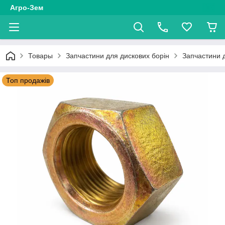
Агро-Зем
Товары
Запчастини для дискових борін
Запчастини 
Топ продажів