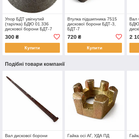
Упор БДТ увігнутий
Втулка підшипника 7515
Вал 
(тарілка) БДЮ 01.336
дискової борони БДТ-3,
БДЮ 
дискової борони БДТ-7
БДТ-7
диск
300
720
2 1
₴
₴
Купити
Купити
Подібні товари компанії
Вал дискової борони
Гайка осі АГ, УДА ПД
Гайк