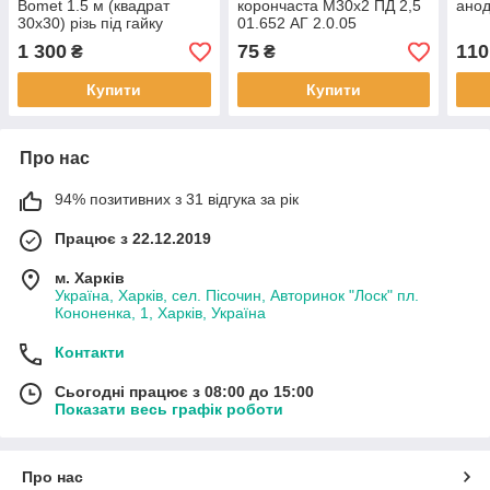
Bomet 1.5 м (квадрат
корончаста М30х2 ПД 2,5
ано
30х30) різь під гайку
01.652 АГ 2.0.05
М27х3,0
анодована
1 300
75
110
₴
₴
Купити
Купити
Про нас
94% позитивних з 31 відгука за рік
Працює з 22.12.2019
м. Харків
Україна, Харків, сел. Пісочин, Авторинок "Лоск" пл.
Кононенка, 1, Харків, Україна
Контакти
Сьогодні працює з 08:00 до 15:00
Показати весь графік роботи
Про нас