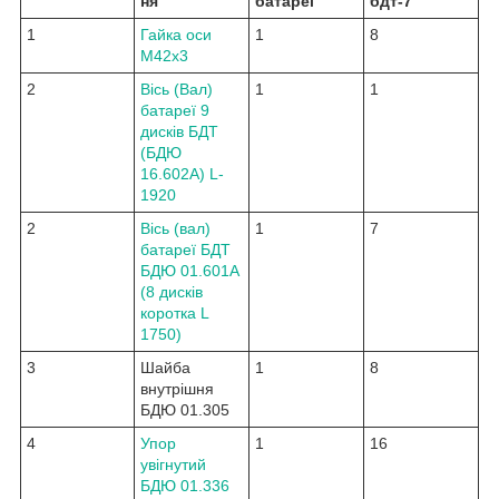
ня
батареї
бдт-7
1
Гайка оси
1
8
М42х3
2
Вісь (Вал)
1
1
батареї 9
дисків БДТ
(БДЮ
16.602А) L-
1920
2
Вісь (вал)
1
7
батареї БДТ
БДЮ 01.601А
(8 дисків
коротка L
1750)
3
Шайба
1
8
внутрішня
БДЮ 01.305
4
Упор
1
16
увігнутий
БДЮ 01.336