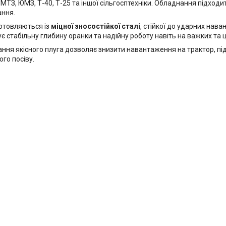
 МТЗ, ЮМЗ, Т-40, Т-25 та іншої сільгосптехніки. Обладнання підход
ання.
отовляються із
міцної зносостійкої сталі
, стійкої до ударних нав
є стабільну глибину оранки та надійну роботу навіть на важких та ц
ння якісного плуга дозволяє знизити навантаження на трактор, під
го посіву.