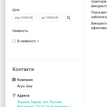
тракторів
використ
Ціна
Плуги виг
забезпечу
Використа
ефективно
Наявність
В наявності
4
Агро-Зем
Україна, Харків, сел. Пісочин,
Авторинок "Лоск" пл. Кононенка, 1,