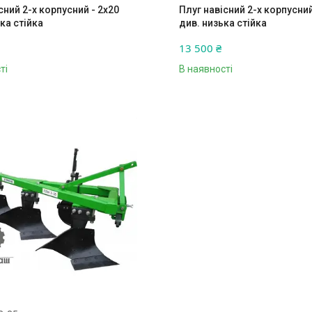
сний 2-х корпусний - 2х20
Плуг навісний 2-х корпусний
ка стійка
див. низька стійка
13 500 ₴
ті
В наявності