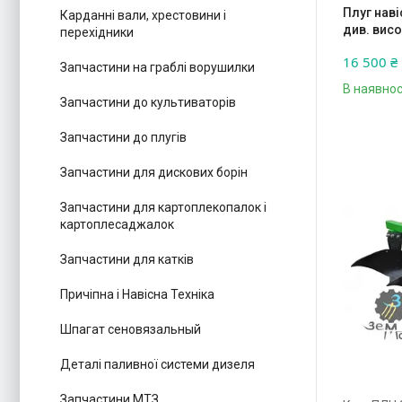
Плуг наві
Карданні вали, хрестовини і
див. висо
перехідники
16 500 ₴
Запчастини на граблі ворушилки
В наявнос
Запчастини до культиваторів
Запчастини до плугів
Запчастини для дискових борін
Запчастини для картоплекопалок і
картоплесаджалок
Запчастини для катків
Причіпна і Навісна Техніка
Шпагат сеновязальный
Деталі паливної системи дизеля
Запчастини МТЗ