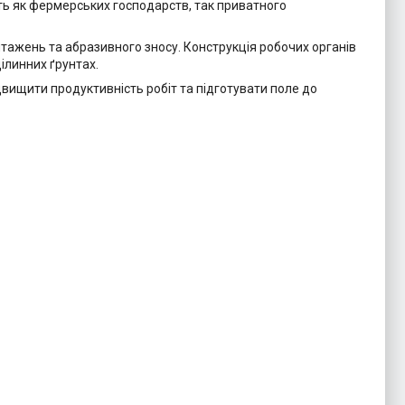
ить як фермерських господарств, так приватного
антажень та абразивного зносу. Конструкція робочих органів
ілинних ґрунтах.
вищити продуктивність робіт та підготувати поле до