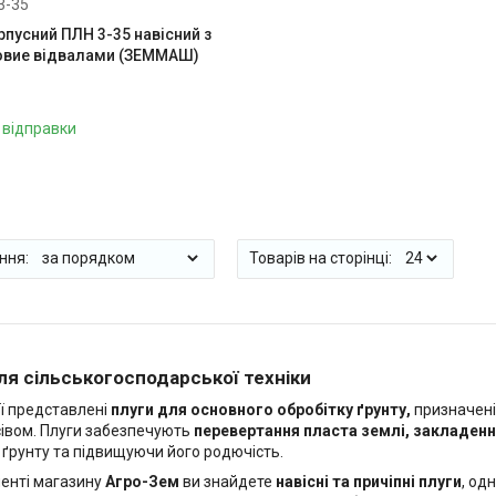
3-35
рпусний ПЛН 3-35 навісний з
овие відвалами (ЗЕММАШ)
 відправки
ля сільськогосподарської техніки
ії представлені
плуги для основного обробітку ґрунту,
призначені 
івом. Плуги забезпечують
перевертання пласта землі, закладенн
 ґрунту та підвищуючи його родючість.
енті магазину
Агро-Зем
ви знайдете
навісні та причіпні плуги
, од