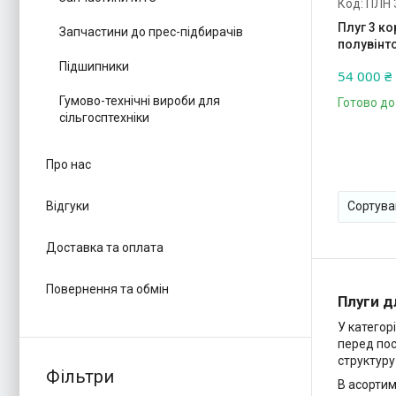
ПЛН 
Плуг 3 ко
Запчастини до прес-підбирачів
полувінт
Підшипники
54 000 ₴
Гумово-технічні вироби для
Готово до
сільгосптехніки
Про нас
Відгуки
Доставка та оплата
Повернення та обмін
Плуги д
У категор
перед пос
структуру
Фільтри
В асортим