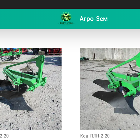
Агро-Зем
2-20
ПЛН-2-20