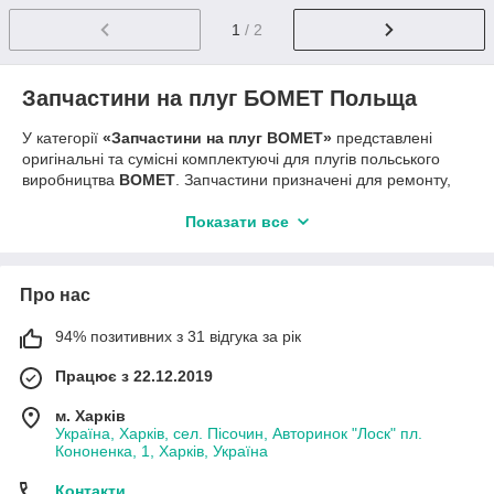
1
/ 2
Запчастини на плуг БОМЕТ Польща
У категорії
«Запчастини на плуг BOMET»
представлені
оригінальні та сумісні комплектуючі для плугів польського
виробництва
BOMET
. Запчастини призначені для ремонту,
обслуговування та відновлення плугів, що використовуються
при основній обробці ґрунту та оранці.
Показати все
В асортименті
Агро-Зем
ви знайдете
лемеші, відвали,
передплужники, польові дошки, стійки корпусів,
черевики, кронштейни та кріплення.
Всі деталі виготовлені
Про нас
із міцної зносостійкої сталі та розраховані на інтенсивну
експлуатацію на легких, середніх та важких ґрунтах.
94% позитивних з 31 відгука за рік
Запчастини на плуг BOMET забезпечують
стабільну
Працює з 22.12.2019
глибину обробки, якісний оберт пласта і тривалий
термін служби плуга,
що особливо важливо при сезонних
м. Харків
польових роботах.
Україна, Харків, сел. Пісочин, Авторинок "Лоск" пл.
Кононенка, 1, Харків, Україна
Переваги:
сумісність із плугами
BOMET (Польща)
Контакти