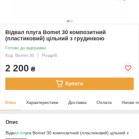
Відвал плуга Bomet 30 композитний
(пластиковий) цільний з грудинкою
Готово до відправки
Код: Bomet 30
Роздріб
2 200
₴
Купити
Опис
Характеристики
Доставка
Оплата
Умови п
Опис
Відв
ал пл
уга Bomet 30 композитний (пластиковий) цільний з
грудинкою