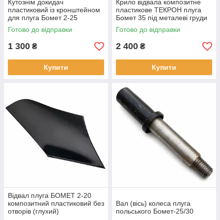
Кутознім докидач
Крило відвала композитне
пластиковий із кронштейном
пластикове ТЕКРОН плуга
для плуга Бомет 2-25
Бомет 35 під металеві груди
Готово до відправки
Готово до відправки
1 300
2 400
₴
₴
Купити
Купити
Відвал плуга БОМЕТ 2-20
композитний пластиковий без
Вал (вісь) колеса плуга
отворів (глухий)
польського Бомет-25/30