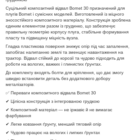
Суцільний композитний відвал Bomet 30 призначений для
плугів Bomet і сумісних моделей. Виготовлений із міцного
зносостійкого композитного матеріалу. Конструкція зроблена
єдиним елементом разом із грудинко, що забезпечує
правильну геометрію корпусу плуга, стабільне формування
пласту та підвищену міцність вузла.
Гладка пластикова поверхня знижує опір під час запалення,
запобігає налипанню землі та зменшує навантаження на
трактор. Відвал стійкий до корозії та чудово підходить для
роботи на вологих, важких і глинистих ґрунтах.
До комплекту входять болти для кріплення, що дає змогу
швидко встановити деталь без додаткового добору
металізаторів.
✅ Переваги композитного відвала Bomet 30
✔ Цілісна конструкція з інтегрованою грудкою
✔ Композитний матеріал — не іржавіє й не вимагає
фарбування
✔ Легке ковзання ґрунту, менший тяговий опір
✔ Чудово працює на вологих і липких ґрунтах