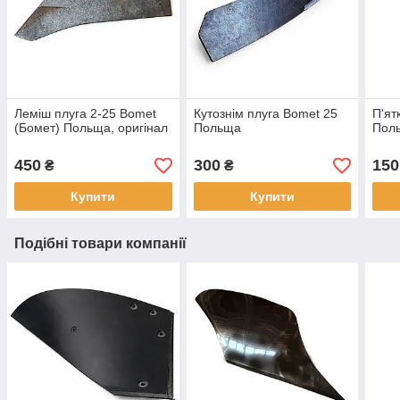
Леміш плуга 2-25 Bomet
Кутознім плуга Bomet 25
П'ят
(Бомет) Польща, оригінал
Польща
Пол
450
300
150
₴
₴
Купити
Купити
Подібні товари компанії