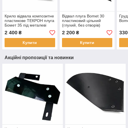
Крило відвала композитне
Відвал плуга Bomet 30
Груд
пластикове ТЕКРОН плуга
пластиковий цільний
Bom
Бомет 35 під металеві
(глухий, без отворів)
груди
2 400
2 200
330
₴
₴
Купити
Купити
Акційні пропозиції та новинки