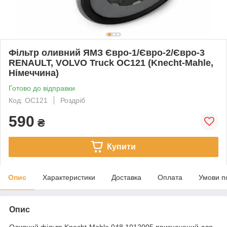
Фільтр оливний ЯМЗ Євро-1/Євро-2/Євро-3
RENAULT, VOLVO Truck OC121 (Knecht-Mahle,
Німеччина)
Готово до відправки
Код: OC121
Роздріб
590
₴
Купити
Опис
Характеристики
Доставка
Оплата
Умови п
Опис
Оливний фільтр Knecht-Mahle 048.1012005 призначений для