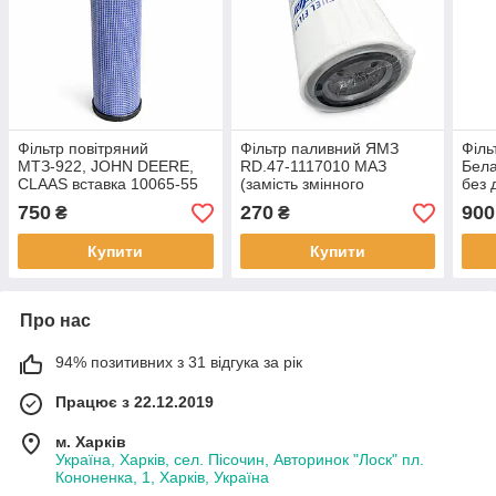
Фільтр повітряний
Фільтр паливний ЯМЗ
Філь
МТЗ-922, JOHN DEERE,
RD.47-1117010 МАЗ
Бела
CLAAS вставка 10065-55
(замість змінного
без 
HD серія (Cametet,
елемента) RIDER
750
270
900
₴
₴
Канада)
Купити
Купити
Про нас
94% позитивних з 31 відгука за рік
Працює з 22.12.2019
м. Харків
Україна, Харків, сел. Пісочин, Авторинок "Лоск" пл.
Кононенка, 1, Харків, Україна