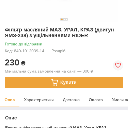
Фільтр масляний МАЗ, УРАЛ, КРАЗ (двигун
ЯМЗ-238) з ущільненнями RIDER
Готово до відправки
Код: 840-1012039-14
Роздріб
230
₴
Мінімальна сума замовлення на сайті — 300 ₴
Купити
Опис
Характеристики
Доставка
Оплата
Умови п
Опис
Елемент фільтрувальний масляний
МАЗ, Урал, КРАЗ
—