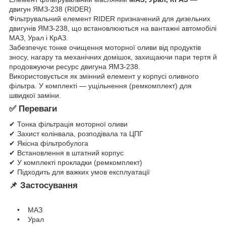
двигун ЯМЗ-238 (RIDER)
Фільтрувальний елемент RIDER призначений для дизельних
двигунів ЯМЗ-238, що встановлюються на вантажні автомобілі
МАЗ, Урал і КрАЗ.
Забезпечує тонке очищення моторної оливи від продуктів
зносу, нагару та механічних домішок, захищаючи пари тертя й
продовжуючи ресурс двигуна ЯМЗ-238.
Використовується як змінний елемент у корпусі оливного
фільтра. У комплекті — ущільнення (ремкомплект) для
швидкої заміни.
✅ Переваги
✔ Тонка фільтрація моторної оливи
✔ Захист колінвала, розподівала та ЦПГ
✔ Якісна фільтробулога
✔ Встановлення в штатний корпус
✔ У комплекті прокладки (ремкомплект)
✔ Підходить для важких умов експлуатації
📌 Застосування
• МАЗ
• Урал