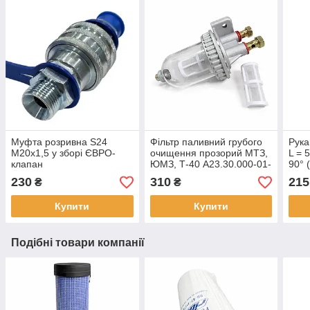
Муфта розривна S24
Фільтр паливний грубого
Рука
М20х1,5 у зборі ЄВРО-
очищення прозорий МТЗ,
L = 
клапан
ЮМЗ, Т-40 А23.30.000-01-
90° 
10 у зборі
230
310
215
₴
₴
Купити
Купити
Подібні товари компанії