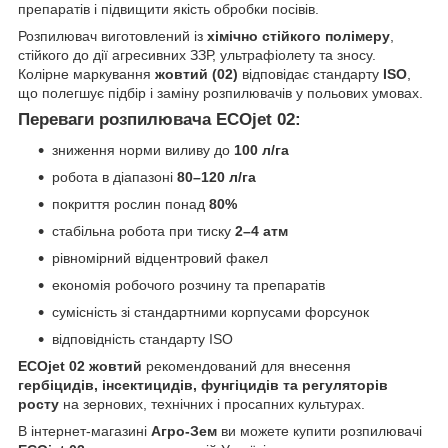
препаратів і підвищити якість обробки посівів.
Розпилювач виготовлений із
хімічно стійкого полімеру
,
стійкого до дії агресивних ЗЗР, ультрафіолету та зносу.
Колірне маркування
жовтий (02)
відповідає стандарту
ISO
,
що полегшує підбір і заміну розпилювачів у польових умовах.
Переваги розпилювача ECOjet 02:
зниження норми виливу до
100 л/га
робота в діапазоні
80–120 л/га
покриття рослин понад
80%
стабільна робота при тиску
2–4 атм
рівномірний відцентровий факел
економія робочого розчину та препаратів
сумісність зі стандартними корпусами форсунок
відповідність стандарту ISO
ECOjet 02 жовтий
рекомендований для внесення
гербіцидів, інсектицидів, фунгіцидів та регуляторів
росту
на зернових, технічних і просапних культурах.
В інтернет-магазині
Агро-Зем
ви можете купити розпилювачі