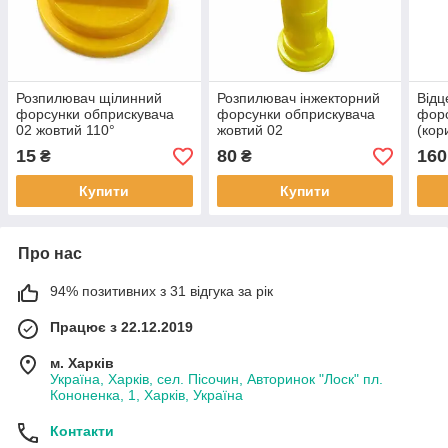
Розпилювач щілинний
Розпилювач інжекторний
Відц
форсунки обприскувача
форсунки обприскувача
форс
02 жовтий 110°
жовтий 02
(кор
15
80
160
₴
₴
Купити
Купити
Про нас
94% позитивних з 31 відгука за рік
Працює з 22.12.2019
м. Харків
Україна, Харків, сел. Пісочин, Авторинок "Лоск" пл.
Кононенка, 1, Харків, Україна
Контакти