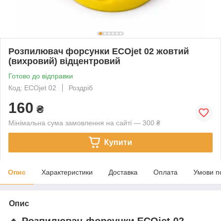
Розпилювач форсунки ECOjet 02 жовтий
(вихровий) відцентровий
Готово до відправки
Код: ECOjet 02
Роздріб
160
₴
Мінімальна сума замовлення на сайті — 300 ₴
Купити
Опис
Характеристики
Доставка
Оплата
Умови п
Опис
🔹 Розпилювач форсунки ECOjet 02