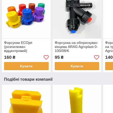
Форсунки ECOjet
Форсунка на обприскувач
Форс
(розпилювач
кінцева ARAG Agroplast 0-
на т
відцентровий)
100/08/K
Agro
160
95
140
₴
₴
Купити
Купити
Подібні товари компанії