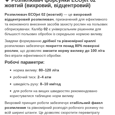
жовтий (вихровий, відцентровий)
Розпилювач ECOjet 02 (жовтий)
— це
вихровий
відцентровий розпилювач
, призначений для ефективного
та економного внесення засобів захисту рослин на польових
обприскувачах. Калібр
02
є універсальним рішенням для
більшості польових обробок із середньою нормою виливу.
Завдяки формуванню
дрібної та рівномірної краплі
розпилювач забезпечує
покриття понад 80% поверхні
рослин
, що дозволяє
знизити норму виливу до 100 л/га
без втрати ефективності обробки.
Робочі параметри:
норма виливу:
80–120 л/га
робочий тиск:
2–4 атм
швидкість руху:
8–10 км/год
для роботи на вищих швидкостях рекомендовано
користуватися таблицею норм виливу
Вихровий принцип роботи забезпечує
стабільний факел
розпилення
та рівномірний розподіл робочого розчину по
всій ширині штанги. Це дозволяє скоротити перевитрату