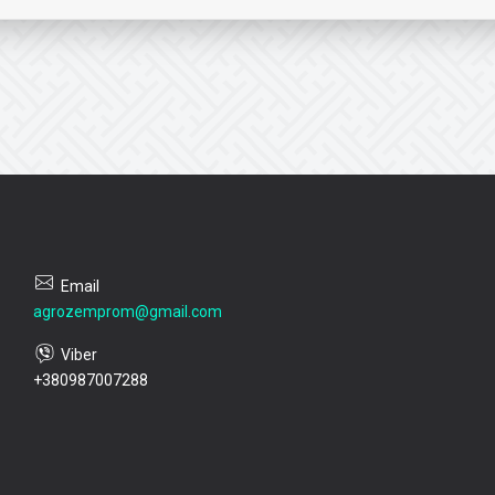
agrozemprom@gmail.com
+380987007288