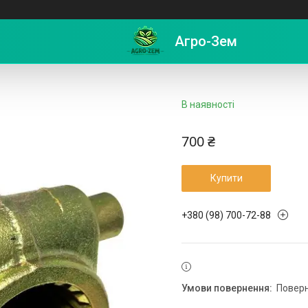
х8 фіксація пружинний штифт
Агро-Зем
В наявності
700 ₴
Купити
+380 (98) 700-72-88
повер