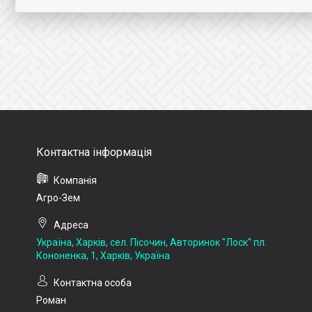
Агро-Зем
Україна, Харків, сел. Пісочин, Авторинок "Лоск" пл.
Кононенка, 1, Харків, Україна
Роман