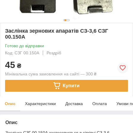
Заслінка зернових апаратів СЗ-3,6 СЗГ
00.150А
Готово до відправки
Код: СЗГ 00.150А
Роздріб
45
₴
Мінімальна сума замовлення на сайті — 300 ₴
Купити
Опис
Характеристики
Доставка
Оплата
Умови п
Опис
Заслінка СЗГ 00.150А застосовується в сітківці СЗ-3,6,