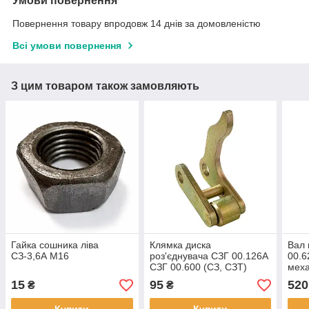
Умови повернення
Повернення товару впродовж 14 днів за домовленістю
Всі умови повернення
З цим товаром також замовляють
Гайка сошника ліва
Клямка диска
Вал
СЗ-3,6А М16
роз'єднувача СЗГ 00.126А
00.6
СЗГ 00.600 (СЗ, СЗТ)
меха
15
95
520
₴
₴