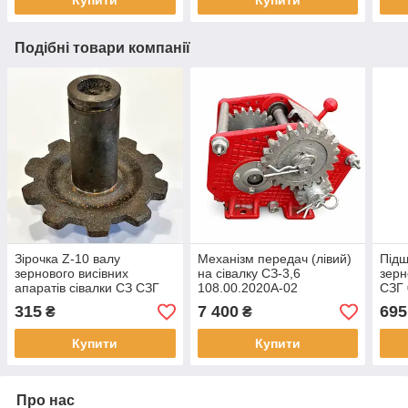
Купити
Купити
Подібні товари компанії
Зірочка Z-10 валу
Механізм передач (лівий)
Підш
зернового висівних
на сівалку СЗ-3,6
зерн
апаратів сівалки СЗ СЗГ
108.00.2020А-02
СЗГ 
00.204-01
315
7 400
695
₴
₴
Купити
Купити
Про нас