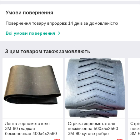
Умови повернення
Повернення товару впродовж 14 днів за домовленістю
Всі умови повернення
З цим товаром також замовляють
Лента зернометателя
Стрічка зернометателя
Стрі
ЗМ-60 гладкая
нескінченна 500х5х2560
неск
бесконечная 400х4х2560
ЗМ-90 кутове ребро
ЗМ-6
(ялинка)
(яли