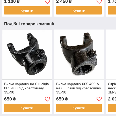
1 100
2 450
1 7
₴
₴
Купити
Купити
Подібні товари компанії
Вилка кардану на 6 шліців
Вилка кардану 065.400 А
Стрі
065.400 під хрестовину
на 8 шліців під хрестовину
неск
35х98
35х98
ЗМ-9
(яли
650
650
2 0
₴
₴
Купити
Купити