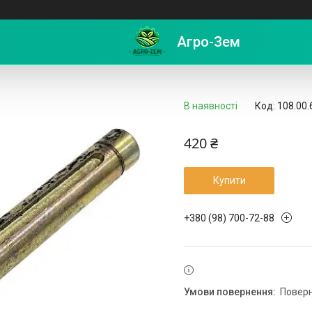
 Астра
Агро-Зем
В наявності
Код:
108.00.
420 ₴
Купити
+380 (98) 700-72-88
повер