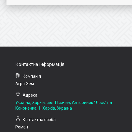
Агро-Зем
Україна, Харків, сел. Пісочин, Авторинок "Лоск" пл.
Кононенка, 1, Харків, Україна
Роман