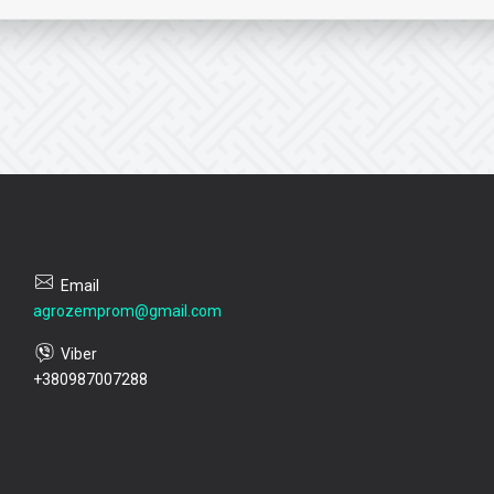
agrozemprom@gmail.com
+380987007288