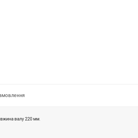
замовлення
овжина валу 220 мм.