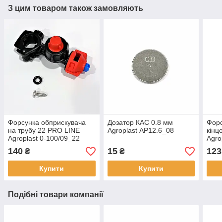
З цим товаром також замовляють
Форсунка обприскувача
Дозатор КАС 0.8 мм
Форс
на трубу 22 PRO LINE
Agroplast AP12.6_08
кінц
Agroplast 0-100/09_22
Agro
140
15
123
₴
₴
Купити
Купити
Подібні товари компанії