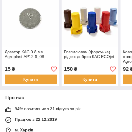
Дозатор КАС 0.8 мм
Розпилювач (форсунка)
Ковп
Agroplast AP12.6_08
рідких добрив КАС ECOjet
отво
Agro
15
150
92
₴
₴
Купити
Купити
Про нас
94% позитивних з 31 відгука за рік
Працює з 22.12.2019
м. Харків