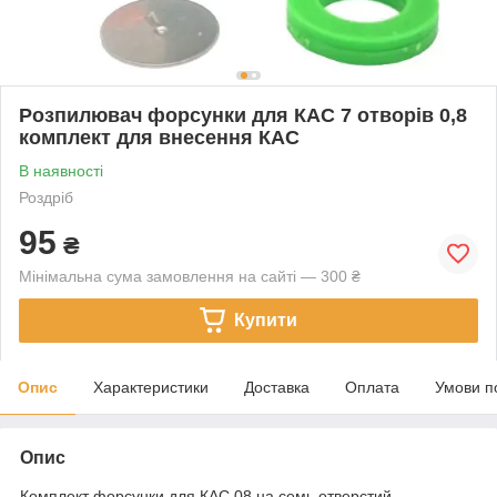
Розпилювач форсунки для КАС 7 отворів 0,8
комплект для внесення КАС
В наявності
Роздріб
95
₴
Мінімальна сума замовлення на сайті — 300 ₴
Купити
Опис
Характеристики
Доставка
Оплата
Умови п
Опис
Комплект форсунки для КАС 08 на семь отверстий