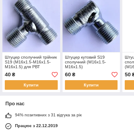
Штуцер сполучний трійник
Штуцер кутовий S19
Штуц
S19 (М16х1.5-М16х1.5-
сполучний (М16х1.5-
спол
М16х1.5) для РВТ
М16х1.5)
(М16
40
60
50
₴
₴
Купити
Купити
Про нас
94% позитивних з 31 відгука за рік
Працює з 22.12.2019