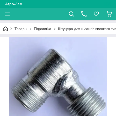
Агро-Зем
Товары
Гідравліка
Штуцера для шлангів високого ти