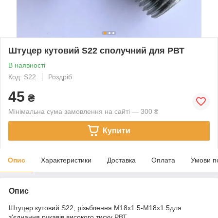
Штуцер кутовий S22 сполучний для РВТ
В наявності
Код: S22
Роздріб
45
₴
Мінімальна сума замовлення на сайті — 300 ₴
Купити
Опис
Характеристики
Доставка
Оплата
Умови п
Опис
Штуцер кутовий S22, різьблення М18х1.5-М18х1.5для
з'єднання рукавів високого тиску РВТ.