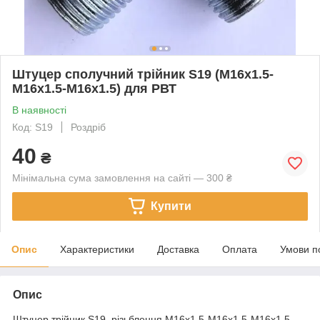
Штуцер сполучний трійник S19 (М16х1.5-
М16х1.5-М16х1.5) для РВТ
В наявності
Код: S19
Роздріб
40
₴
Мінімальна сума замовлення на сайті — 300 ₴
Купити
Опис
Характеристики
Доставка
Оплата
Умови п
Опис
Штуцер трійник S19. різьблення М16х1.5-М16х1.5-М16х1.5