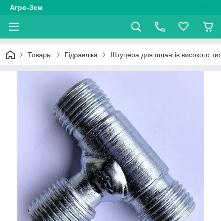
Агро-Зем
Товары
Гідравліка
Штуцера для шлангів високого ти