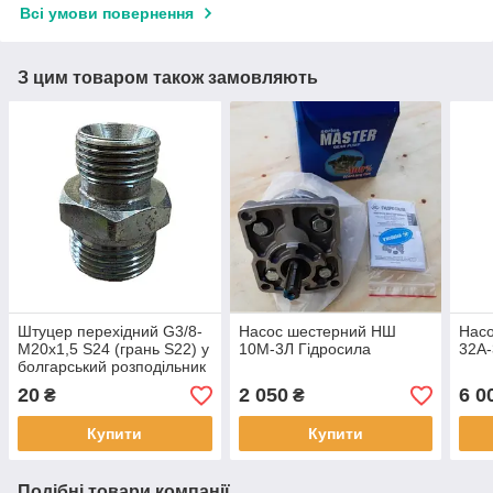
Всі умови повернення
З цим товаром також замовляють
Штуцер перехідний G3/8-
Насос шестерний НШ
Нас
М20х1,5 S24 (грань S22) у
10М-3Л Гідросила
32А-
болгарський розподільник
20
2 050
6 0
₴
₴
Купити
Купити
Подібні товари компанії