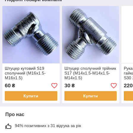
Штуцер кутовий S19
Штуцер сполучний трійник
Рука
сполучний (М16х1.5-
S17 (М14х1.5-М14х1.5-
гайк
М16х1.5)
М14х1.5)
S30 
DN1
60
30
220
₴
₴
Купити
Купити
Про нас
94% позитивних з 31 відгука за рік