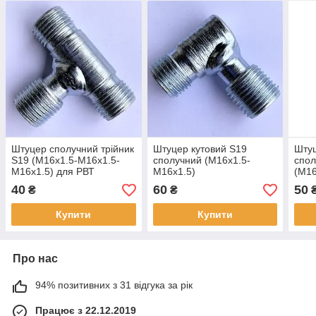
Штуцер сполучний трійник
Штуцер кутовий S19
Штуц
S19 (М16х1.5-М16х1.5-
сполучний (М16х1.5-
спол
М16х1.5) для РВТ
М16х1.5)
(М16
40
60
50
₴
₴
Купити
Купити
Про нас
94% позитивних з 31 відгука за рік
Працює з 22.12.2019