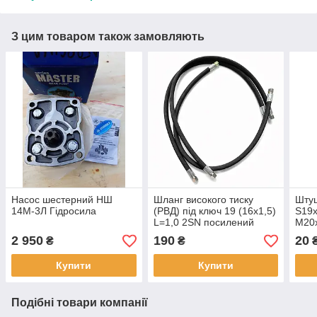
З цим товаром також замовляють
Насос шестерний НШ
Шланг високого тиску
Штуц
14М-3Л Гідросила
(РВД) під ключ 19 (16х1,5)
S19х
L=1,0 2SN посилений
М20х
2 950
190
20
₴
₴
Купити
Купити
Подібні товари компанії