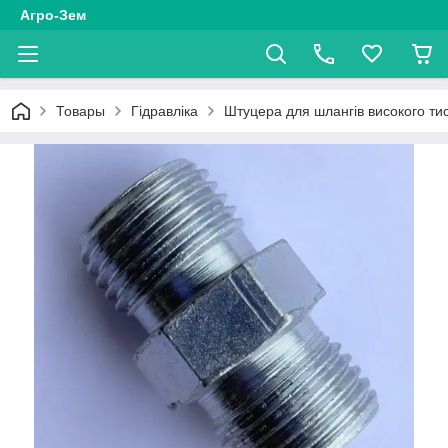
Агро-Зем
Товары
Гідравліка
Штуцера для шлангів високого ти