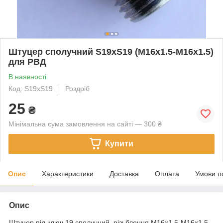
Штуцер сполучний S19хS19 (М16х1.5-М16х1.5)
для РВД
В наявності
Код: S19хS19
Роздріб
25
₴
Мінімальна сума замовлення на сайті — 300 ₴
Купити
Опис
Характеристики
Доставка
Оплата
Умови п
Опис
Штуцер під ключ 19 сполучний, різьблення М16х1.5-М16х1.5