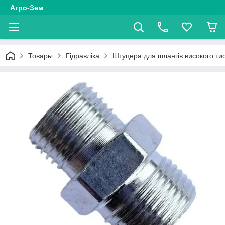
Агро-Зем
Товары
Гідравліка
Штуцера для шлангів високого ти