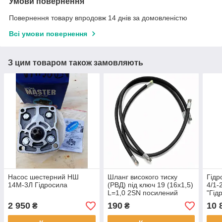
Умови повернення
Повернення товару впродовж 14 днів за домовленістю
Всі умови повернення
З цим товаром також замовляють
Насос шестерний НШ
Шланг високого тиску
Гідр
14М-3Л Гідросила
(РВД) під ключ 19 (16х1,5)
4/1-
L=1,0 2SN посилений
"Гід
2 950
190
10 
₴
₴