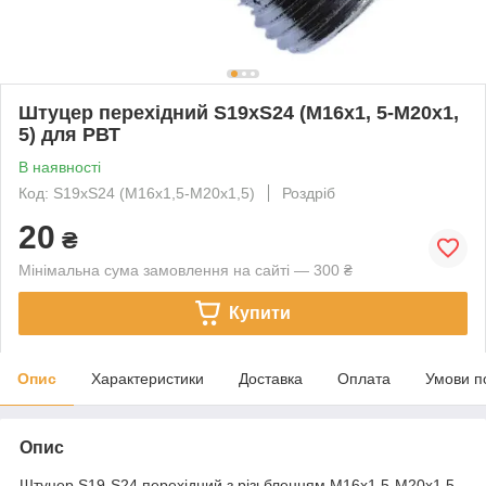
Штуцер перехідний S19хS24 (М16х1, 5-М20х1,
5) для РВТ
В наявності
Код: S19хS24 (М16х1,5-М20х1,5)
Роздріб
20
₴
Мінімальна сума замовлення на сайті — 300 ₴
Купити
Опис
Характеристики
Доставка
Оплата
Умови п
Опис
Штуцер S19-S24 перехідний з різьбленням М16х1,5-М20х1,5