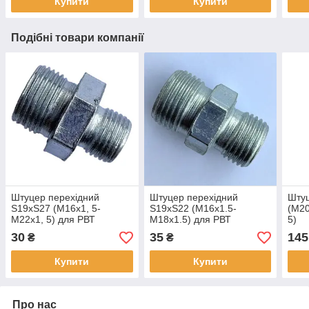
Купити
Купити
Подібні товари компанії
Штуцер перехідний
Штуцер перехідний
Штуц
S19хS27 (М16х1, 5-
S19хS22 (M16х1.5-
(М20
М22х1, 5) для РВТ
M18х1.5) для РВТ
5)
30
35
145
₴
₴
Купити
Купити
Про нас