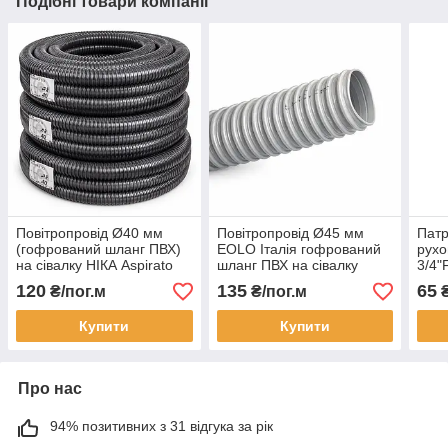
Подібні товари компанії
Повітропровід Ø40 мм
Повітропровід Ø45 мм
Патр
(гофрований шланг ПВХ)
EOLO Італія гофрований
рухо
на сівалку НІКА Aspirato
шланг ПВХ на сівалку
3/4"
Гаспардо
120
135
65
₴/пог.м
₴/пог.м
Купити
Купити
Про нас
94% позитивних з 31 відгука за рік