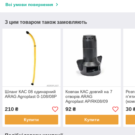
Всі умови повернення
З цим товаром також замовляють
Шланг КАС 08 одинарний
Ковпак КАС довгий на 7
Роз
ARAG Agroplast 0-108/08P
отворів ARAG
п'ят
Agroplast AP/RK08/09
(ком
210
92
30
₴
₴
Купити
Купити