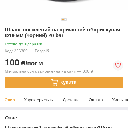
Шланг посилений на причіпний обприскувач
Ø19 мм (чорний) 20 bar
Готово до відправки
Код: 226389
Роздріб
100
₴/пог.м
Мінімальна сума замовлення на сайті — 300 ₴
Купити
Опис
Характеристики
Доставка
Оплата
Умови п
Опис
Шланг посилений на причіпний обприскувач Ø19 мм