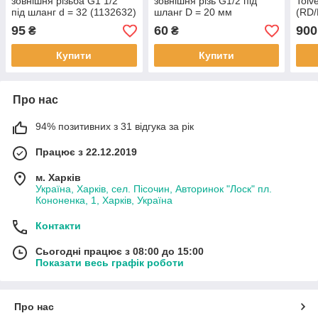
зовнішня різьба G1 1/2"
зовнішня різь G1/2 під
Tolv
під шланг d = 32 (1132632)
шланг D = 20 мм
(RD/
ARAG
(1132220) ARAG Італія
обпр
95
60
900
₴
₴
Купити
Купити
Про нас
94% позитивних з 31 відгука за рік
Працює з 22.12.2019
м. Харків
Україна, Харків, сел. Пісочин, Авторинок "Лоск" пл.
Кононенка, 1, Харків, Україна
Контакти
Сьогодні працює з 08:00 до 15:00
Показати весь графік роботи
Про нас