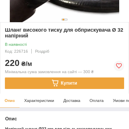
Шланг високого тиску для обприскувача Ø 32
напірний
В наявності
Код: 226716
Роздріб
220
₴/м
Мінімальна сума замовлення на сайті — 300 ₴
Купити
Опис
Характеристики
Доставка
Оплата
Умови п
Опис
Напірний шланг Ø32 мм для сільськогосподарських