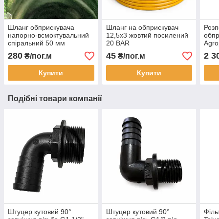
Шланг обприскувача
Шланг на обприскувач
Розп
напорно-всмоктувальний
12,5х3 жовтий посилений
обпр
спіральний 50 мм
20 BAR
Agro
280
45
2 3
₴/пог.м
₴/пог.м
Купити
Купити
Подібні товари компанії
Штуцер кутовий 90°
Штуцер кутовий 90°
Філь