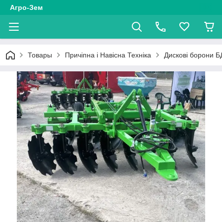
Агро-Зем
Товары
Причіпна і Навісна Техніка
Дискові борони Б