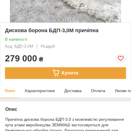
Дискова борона БДП-3,0М причіпна
В наявності
Код: БДП-3,0М
Роздріб
279 000
₴
Купити
Опис
Характеристики
Доставка
Оплата
Умови п
Опис
Причіпна дискова борона БДП-3,0 з можливістю регулювання
кута атаки виробництва ЗЕММАШ застосовується для
безвідвальної обробки ґрунту. Дискатори призначений для