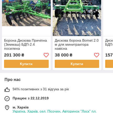
Борона Дискова Причіпна
Дискова борона Bomet 2.0
Диск
(Земмаш) БДП-2.4
м для минитрактора
БДП-
посилена
навісна
201 300
38 000
157
₴
₴
Купити
Купити
Про нас
94% позитивних з 31 відгука за рік
Працює з 22.12.2019
м. Харків
Україна, Харків, сел. Пісочин, Авторинок "Лоск" пл.