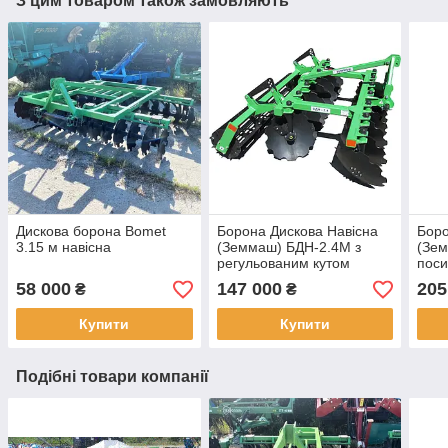
З цим товаром також замовляють
Дискова борона Bomet
Борона Дискова Навісна
Боро
3.15 м навісна
(Земмаш) БДН-2.4М з
(Зем
регульованим кутом
поси
регу
58 000
147 000
205
₴
₴
Купити
Купити
Подібні товари компанії