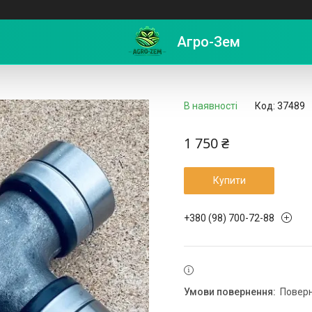
АЗ, БелАЗ 052.700-2201080 62х173
Агро-Зем
В наявності
Код:
37489
1 750 ₴
Купити
+380 (98) 700-72-88
повер