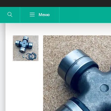
Хрестовина карданного валу К-701, М