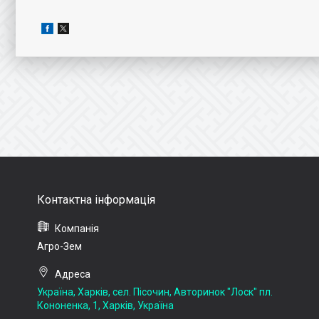
Агро-Зем
Україна, Харків, сел. Пісочин, Авторинок "Лоск" пл.
Кононенка, 1, Харків, Україна