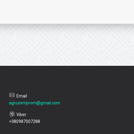
agrozemprom@gmail.com
+380987007288