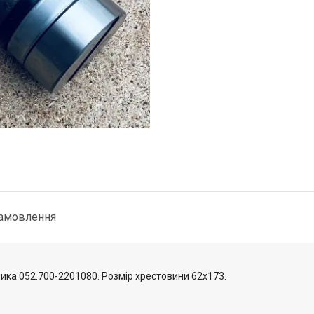
замовлення
лика 052.700-2201080. Розмір хрестовини 62х173.