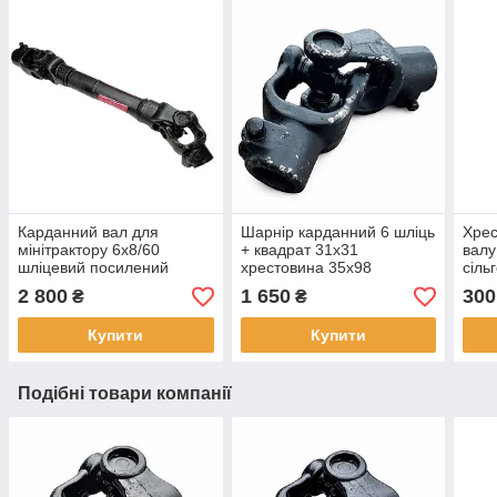
Карданний вал для
Шарнір карданний 6 шліць
Хрес
мінітрактору 6х8/60
+ квадрат 31х31
валу
шліцевий посилений
хрестовина 35х98
сіль
хрестовина 27х70
2 800
1 650
300
₴
₴
Купити
Купити
Подібні товари компанії