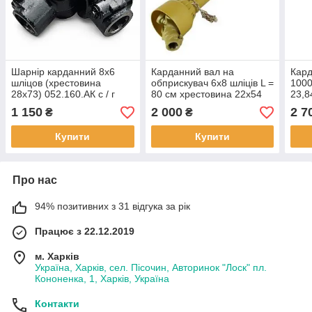
Шарнір карданний 8х6
Карданний вал на
Кард
шліцов (хрестовина
обприскувач 6х8 шліців L =
1000
28х73) 052.160.АК с / г
80 см хрестовина 22х54
23,8
обпр
1 150
2 000
2 7
₴
₴
Купити
Купити
Про нас
94% позитивних з 31 відгука за рік
Працює з 22.12.2019
м. Харків
Україна, Харків, сел. Пісочин, Авторинок "Лоск" пл.
Кононенка, 1, Харків, Україна
Контакти