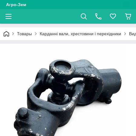
Агро-Зем
Товары
Карданні вали, хрестовини і перехідники
Вид