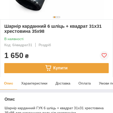
Шарнір карданний 6 шліць + квадрат 31х31
хрестовина 35х98
В наявності
Код: 6/квадрат31
Роздріб
1 650
₴
Купити
Опис
Характеристики
Доставка
Оплата
Умови п
Опис
Шарнір карданний ГУК 6 шліць + квадрат 31х31 хрестовина
35х98 для карданного валу сільгосптехніки.