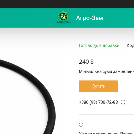
24 L = 1,2 (2SN) посилений
Агро-Зем
Готово до відправки
Код
240 ₴
Мінімальна сума замовлення
Купити
+380 (98) 700-72-88