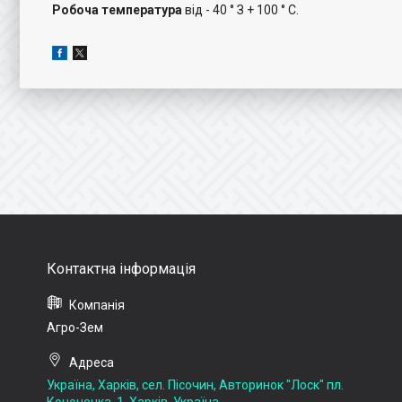
Робоча температура
від - 40 ° З + 100 ° С.
Агро-Зем
Україна, Харків, сел. Пісочин, Авторинок "Лоск" пл.