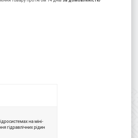
нення товару протягом 14 днів
за домовленістю
ідросистемах на міні-
ня гідравлічних рідин