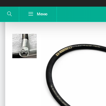
Рукав високого тиску (РВД) під ключ 