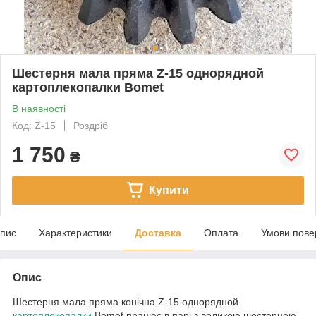
Шестерня мала пряма Z-15 однорядной
картоплекопалки Bomet
В наявності
Код: Z-15
Роздріб
1 750
₴
Купити
пис
Характеристики
Доставка
Оплата
Умови пове
Опис
Шестерня мала пряма конічна Z-15 однорядной
картоплекопалки
Bomet працює в парі з великою шестернею