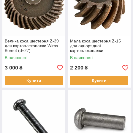
Велика коса шестерня Z-39
Мала коса шестерня Z-15
для картоплекопалки Wirax
для однорядної
Bomet (d=27)
картоплекопалки
В наявності
В наявності
3 000
2 200
₴
₴
Купити
Купити