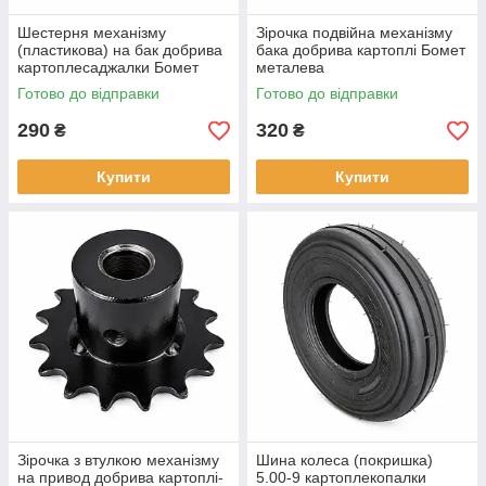
Шестерня механізму
Зірочка подвійна механізму
(пластикова) на бак добрива
бака добрива картоплі Бомет
картоплесаджалки Бомет
металева
Готово до відправки
Готово до відправки
290
320
₴
₴
Купити
Купити
Зірочка з втулкою механізму
Шина колеса (покришка)
на привод добрива картоплі-
5.00-9 картоплекопалки