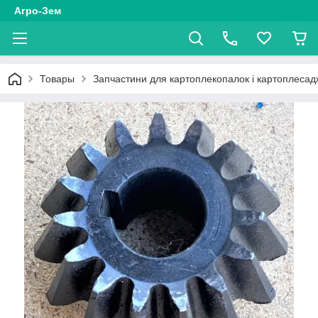
Агро-Зем
Товары
Запчастини для картоплекопалок і картоплесад