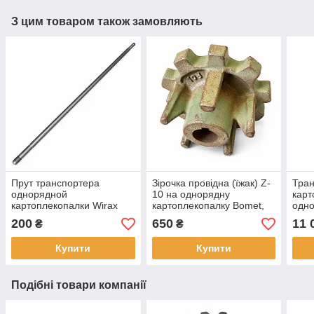
З цим товаром також замовляють
Прут транспортера
Зірочка провідна (їжак) Z-
Тран
однорядной
10 на однорядну
карт
картоплекопалки Wirax
картоплекопалку Bomet,
одн
Wirax
200
650
11 
₴
₴
Купити
Купити
Подібні товари компанії