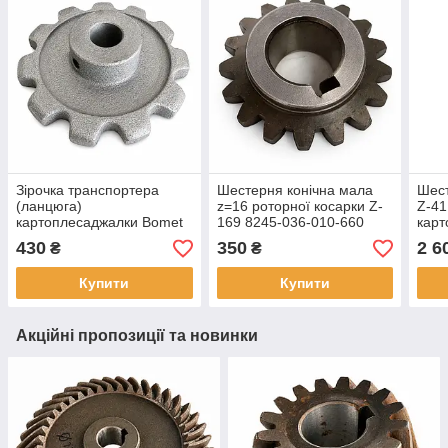
Зірочка транспортера
Шестерня конічна мала
Шест
(ланцюга)
z=16 роторної косарки Z-
Z-41
картоплесаджалки Bomet
169 8245-036-010-660
карт
мала Z-10
Bom
430
350
2 6
₴
₴
Купити
Купити
Акційні пропозиції та новинки