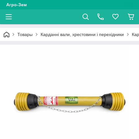
Агро-Зем
Товары
Карданні вали, хрестовини і перехідники
Кар