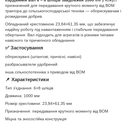
призначений для передавання крутного моменту від ВОМ
трактора до сільськогосподарської техніки — обприскувачам і
розкидачам добрив.
Обладнаний хрестовиною 23,84×61,35 мм, що забезпечує
надійну роботу під навантаженням і стабільне передавання
обертання. Вал підходить для агрегатів із різними типами
навісного та причепного обладнання.
✅ Застосування
обприскувачі (штангові, причісні, навісні)
разбрасыватели удобрений
інша сільхоспотехніка з приводом від ВОМ
📌 Характеристики
Тип з'єднання: 6×8 шліців
Довжина: 1000 мм
Розмір хрестовини: 23,84×61,35 мм
Призначення: передавання крутного моменту від ВОМ
Міцна та зносостійка конструкція