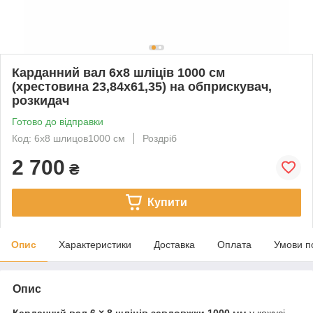
Карданний вал 6х8 шліців 1000 см
(хрестовина 23,84х61,35) на обприскувач,
розкидач
Готово до відправки
Код: 6х8 шлицов1000 см
Роздріб
2 700
₴
Купити
Опис
Характеристики
Доставка
Оплата
Умови п
Опис
Карданний вал 6 × 8 шліців завдовжки 1000
мм у кожусі