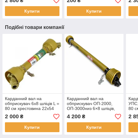
2 800
200
2 3
₴
₴
Купити
Купити
Подібні товари компанії
Карданний вал на
Карданний вал на
Кард
обприскувач 6х8 шліців L =
обприскувач ОП-2000,
УПС,
80 см хрестовина 22х54
ОП-3000низ 6×8 шліців,
80 с
1500 мм (хрестовина
2 000
4 200
2 8
₴
₴
24×63)
Купити
Купити