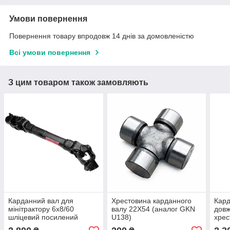
Умови повернення
Повернення товару впродовж 14 днів за домовленістю
Всі умови повернення
З цим товаром також замовляють
Карданний вал для
Хрестовина карданного
Кард
мінітрактору 6х8/60
валу 22Х54 (аналог GKN
довж
шліцевий посилений
U138)
хрес
хрестовина 27х70
триг