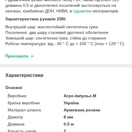
довжина 0,5 м двооплетені посилений застосовується на
сеялках, комбайнах ДОН, НИВА, в
гідравліки
мінітракторів.
Характеристика рукавів 2SN:
Внутрішній шар: маслостойкий синтетична гума
Посилення: два шару сталевий дротяної обплетення
Зовнішній шар: синтетична гума, стійка до стирання
Робоча температура: від - 40 ° С до + 100 ° С (max + 120 ° С)
Приховати
Характеристики
Основні
Виробник
Агро-Імпульс.М
Країна виробник
Україна
Матеріал шланга
Армована резина
Діаметр
8 мм
Довжина
0.5 м
Кількість шарів
2