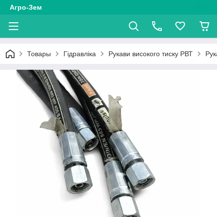
Агро-Зем
Товары
Гідравліка
Рукави високого тиску РВТ
Рук