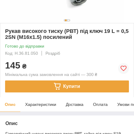
Рукав високого тиску (РВТ) під ключ 19 L = 0,5
2SN (М16х1.5) посилений
Готово до відправки
Код: H.36.81.050
Роздріб
145
₴
Мінімальна сума замовлення на сайті — 300 ₴
Купити
Опис
Характеристики
Доставка
Оплата
Умови п
Опис
Гідравлічний шланг високого тиску РВТ, гайка під ключ S19