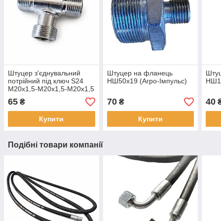
Штуцер з'єднувальний
Штуцер на фланець
Шту
потрійний під ключ S24
НШ50х19 (Агро-Імпульс)
НШ10
М20х1,5-М20х1,5-М20х1,5
65
70
40
₴
₴
Купити
Купити
Подібні товари компанії