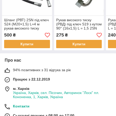
Шланг (РВТ) 2SN під ключ
Рукав високого тиску
Рука
S24 (М20×1,5) L=4 м
(РВД) під ключ S19 з кутом
(РВД
рукав високого тиску
90° (16х1,5) L = 1,5 2SN
L = 
гідравлічний
500
275
240
₴
₴
Купити
Купити
Про нас
94% позитивних з 31 відгука за рік
Працює з 22.12.2019
м. Харків
Україна, Харків, сел. Пісочин, Авторинок "Лоск" пл.
Кононенка, 1, Харків, Україна
Контакти
Сьогодні працює з 08:00 до 17:00