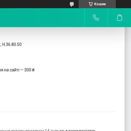
Кошик
:
Н.36.80.50
 на сайті — 300 ₴