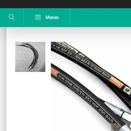
Рукав високого тиску (РВД) під ключ 