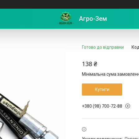
17 L = 0,5 2SN посилений
Агро-Зем
Готово до відправки
Код
138 ₴
Мінімальна сума замовлення
Купити
+380 (98) 700-72-88