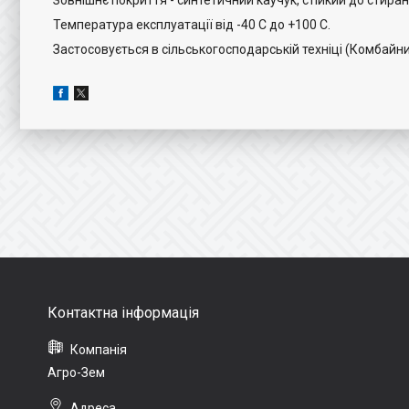
Зовнішнє покриття - синтетичний каучук, стійкий до стира
Температура експлуатації від -40 С до +100 С.
Застосовується в сільськогосподарській техніці (Комбайни)
Агро-Зем