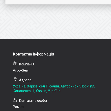
Агро-Зем
Україна, Харків, сел. Пісочин, Авторинок "Лоск" пл.
Кононенка, 1, Харків, Україна
Роман