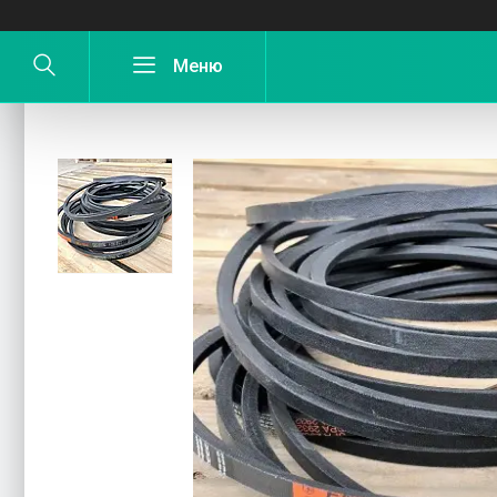
Ремінь на роторну косарку Z-169 (1,6