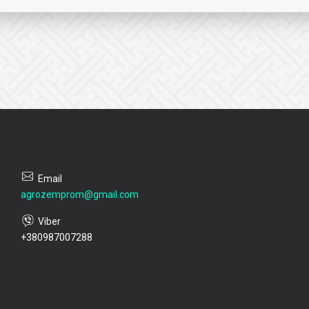
agrozemprom@gmail.com
+380987007288