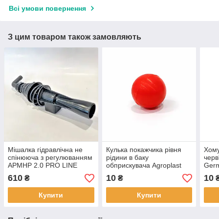
Всі умови повернення
З цим товаром також замовляють
Мішалка гідравлічна не
Кулька покажчика рівня
Хому
спінююча з регулюванням
рідини в баку
черв
APMHP 2.0 PRO LINE
обприскувача Agroplast
Germ
Agroplast
AP25KW
610
10
10
₴
₴
Купити
Купити