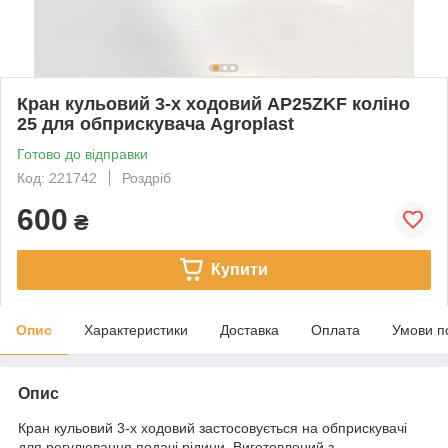
Кран кульовий 3-х ходовий AP25ZKF коліно
25 для обприскувача Agroplast
Готово до відправки
Код: 221742
Роздріб
600
₴
Купити
Опис
Характеристики
Доставка
Оплата
Умови п
Опис
Кран кульовий 3-х ходовий застосовується на обприскувачі
для регулювання подачі рідини. Виготовлений з