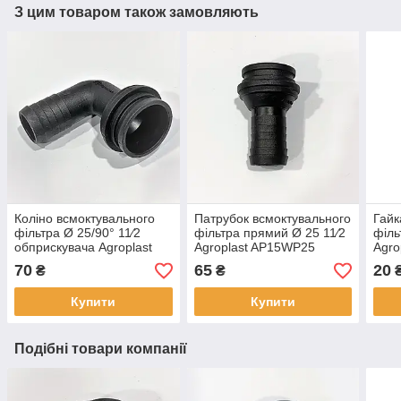
З цим товаром також замовляють
Коліно всмоктувального
Патрубок всмоктувального
Гайк
фільтра Ø 25/90° 11⁄2
фільтра прямий Ø 25 11⁄2
філь
обприскувача Agroplast
Agroplast AP15WP25
Agro
AP14K25
70
65
20
₴
₴
Купити
Купити
Подібні товари компанії