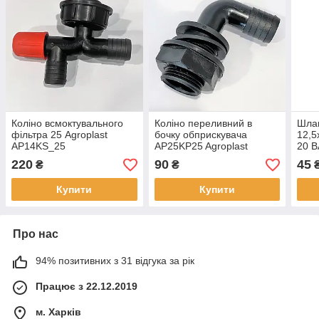
Коліно всмоктувального
Коліно переливний в
Шлан
фільтра 25 Agroplast
бочку обприскувача
12,5
AP14KS_25
AP25KP25 Agroplast
20 
220
90
45
₴
₴
₴
Купити
Купити
Про нас
94% позитивних з 31 відгука за рік
Працює з 22.12.2019
м. Харків