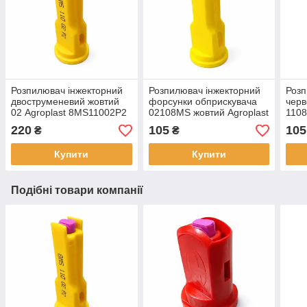
Розпилювач інжекторний
Розпилювач інжекторний
Розп
двоструменевий жовтий
форсунки обприскувача
черв
02 Agroplast 8MS11002P2
02108MS жовтий Agroplast
1108
Польща
220
105
105
₴
₴
Купити
Купити
Подібні товари компанії