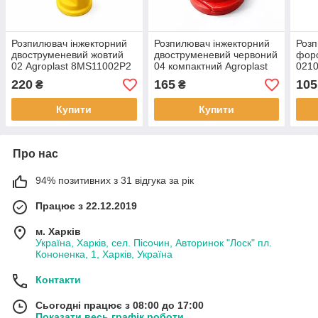
Розпилювач інжекторний
Розпилювач інжекторний
Розп
двоструменевий жовтий
двоструменевий червоний
форс
02 Agroplast 8MS11002P2
04 компактний Agroplast
0210
6MS04P2
Пол
220
165
105
₴
₴
Купити
Купити
Про нас
94% позитивних з 31 відгука за рік
Працює з 22.12.2019
м. Харків
Україна, Харків, сел. Пісочин, Авторинок "Лоск" пл.
Кононенка, 1, Харків, Україна
Контакти
Сьогодні працює з 08:00 до 17:00
Показати весь графік роботи