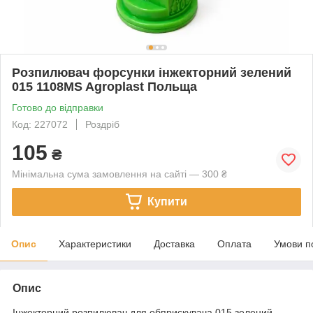
Розпилювач форсунки інжекторний зелений
015 1108MS Agroplast Польща
Готово до відправки
Код: 227072
Роздріб
105
₴
Мінімальна сума замовлення на сайті — 300 ₴
Купити
Опис
Характеристики
Доставка
Оплата
Умови п
Опис
Інжекторний розпилювач для обприскувача 015 зелений