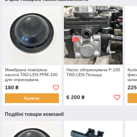
Мембрана повітряна
Насос обприскувача Р-100
Колі
насоса TAD-LEN PPM-100
TAD-LEN Польща
фікс
для оприскувача
шлан
180
225
₴
6 200
₴
Купити
Подібні товари компанії