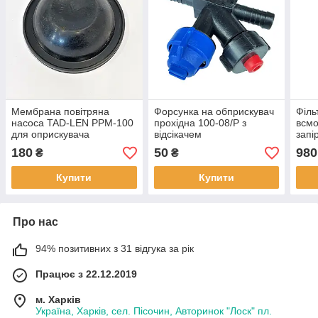
Мембрана повітряна
Форсунка на обприскувач
Філь
насоса TAD-LEN PPM-100
прохідна 100-08/Р з
всмо
для оприскувача
відсікачем
запі
(кол
180
50
980
₴
₴
AP1
Купити
Купити
Про нас
94% позитивних з 31 відгука за рік
Працює з 22.12.2019
м. Харків
Україна, Харків, сел. Пісочин, Авторинок "Лоск" пл.