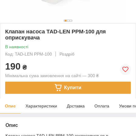
Клапан насоса TAD-LEN PPM-100 для
оприскувача
В наявності
Код: TAD-LEN PPM-100
Роздріб
190
₴
Мінімальна сума замовлення на сайті — 300 ₴
Купити
Опис
Характеристики
Доставка
Оплата
Умови п
Опис
Клапан насоса TAD-LEN PPM-100 застосовується в