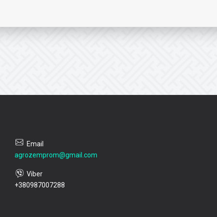
agrozemprom@gmail.com
+380987007288