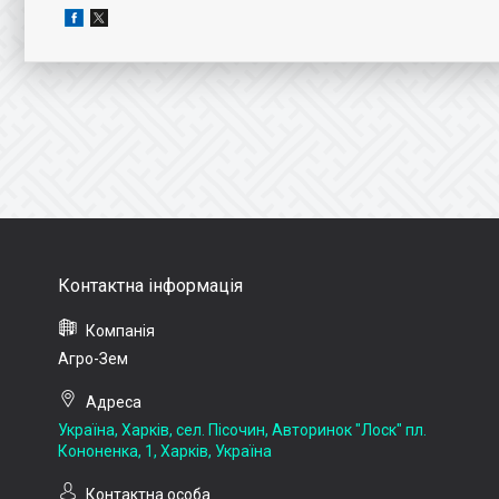
Агро-Зем
Україна, Харків, сел. Пісочин, Авторинок "Лоск" пл.
Кононенка, 1, Харків, Україна