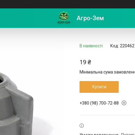
08/K Agroplast
Агро-Зем
В наявності
Код:
220462
19 ₴
Мінімальна сума замовлення
Купити
+380 (98) 700-72-88