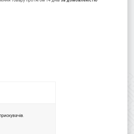
нення товару протягом 14 днів
за домовленістю
прискувачів.