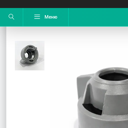
Ковпак садової форсунки ARAG 0-103/