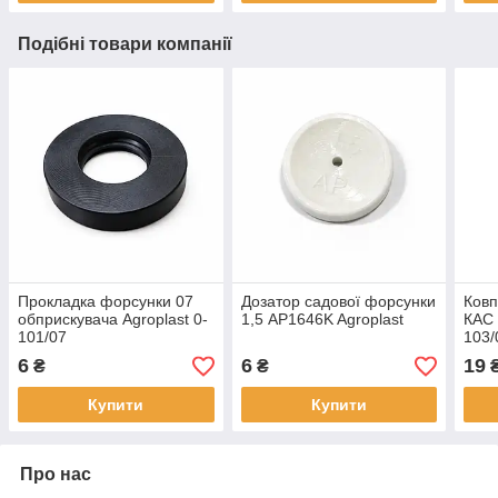
Подібні товари компанії
Прокладка форсунки 07
Дозатор садової форсунки
Ковп
обприскувача Agroplast 0-
1,5 AP1646K Agroplast
КАС 
101/07
103/
6
6
19
₴
₴
Купити
Купити
Про нас