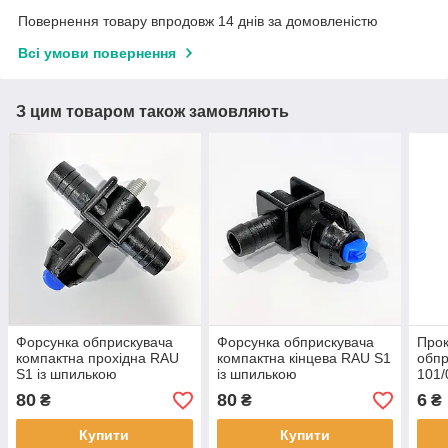
Повернення товару впродовж 14 днів за домовленістю
Всі умови повернення
З цим товаром також замовляють
Форсунка обприскувача
Форсунка обприскувача
Прок
компактна прохідна RAU
компактна кінцева RAU S1
обпр
S1 із шпилькою
із шпилькою
101/
Agroplast AP13S1.61
Agroplast AP13S1.62
80
80
6
₴
₴
₴
Купити
Купити