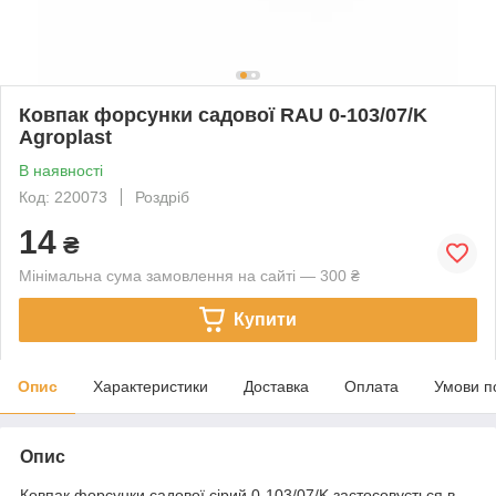
Ковпак форсунки садової RAU 0-103/07/K
Agroplast
В наявності
Код: 220073
Роздріб
14
₴
Мінімальна сума замовлення на сайті — 300 ₴
Купити
Опис
Характеристики
Доставка
Оплата
Умови п
Опис
Ковпак форсунки садової сірий 0-103/07/K застосовується в