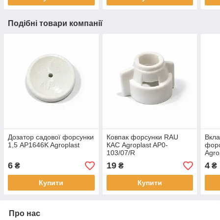
Подібні товари компанії
Дозатор садової форсунки
Ковпак форсунки RAU
Вкла
1,5 AP1646K Agroplast
КАС Agroplast AP0-
фор
103/07/R
Agro
6
19
4
₴
₴
₴
Купити
Купити
Про нас