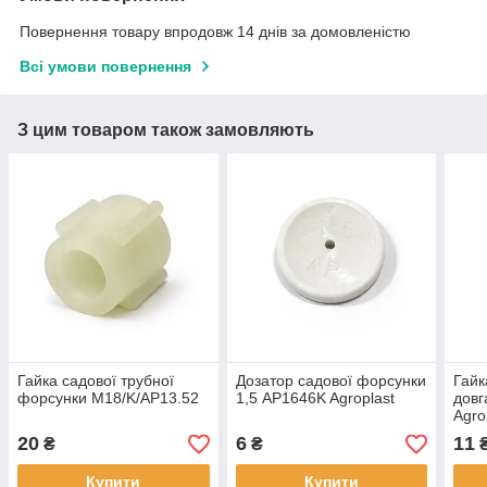
Повернення товару впродовж 14 днів за домовленістю
Всі умови повернення
З цим товаром також замовляють
Гайка садової трубної
Дозатор садової форсунки
Гайк
форсунки M18/K/AP13.52
1,5 AP1646K Agroplast
довг
Agro
20
6
11
₴
₴
Купити
Купити