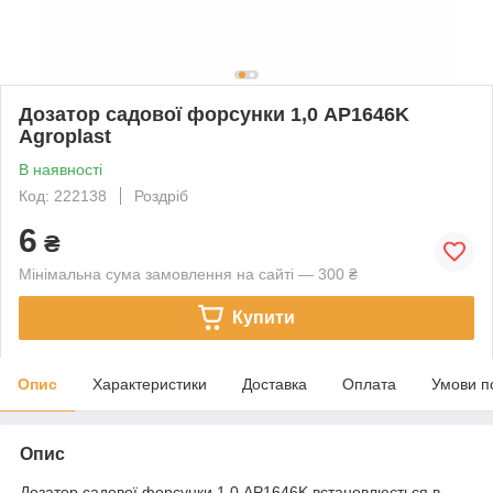
Дозатор садової форсунки 1,0 AP1646K
Agroplast
В наявності
Код: 222138
Роздріб
6
₴
Мінімальна сума замовлення на сайті — 300 ₴
Купити
Опис
Характеристики
Доставка
Оплата
Умови п
Опис
Дозатор садової форсунки 1,0 AP1646K встановлюється в