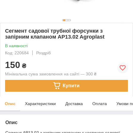
Сегмент садової трубної форсунки з
запірним клапаном AP13.02 Agroplast
В наявності
Код: 220684
Роздріб
150
₴
Мінімальна сума замовлення на сайті — 300 ₴
Купити
Опис
Характеристики
Доставка
Оплата
Умови п
Опис
Сегмент AP13.02 з запірним клапаном є частиною садової