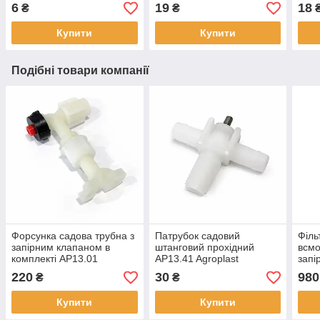
6
19
18
₴
₴
Купити
Купити
Подібні товари компанії
Форсунка садова трубна з
Патрубок садовий
Філь
запірним клапаном в
штанговий прохідний
всмо
комплекті AP13.01
AP13.41 Agroplast
запі
(кол
220
30
980
₴
₴
AP1
Купити
Купити