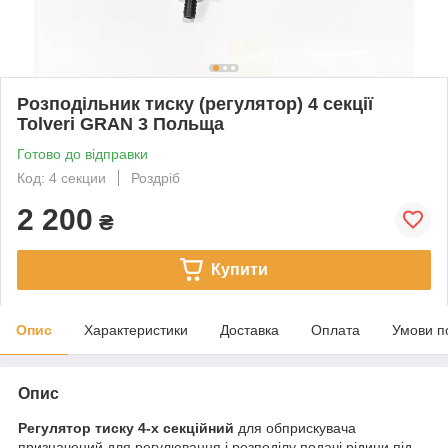
Розподільник тиску (регулятор) 4 секції
Tolveri GRAN 3 Польща
Готово до відправки
Код: 4 секции
Роздріб
2 200
₴
Купити
Опис
Характеристики
Доставка
Оплата
Умови п
Опис
Регулятор тиску 4-х секційний
для обприскувача
призначений для регулювання і розподілу подачі рідини під