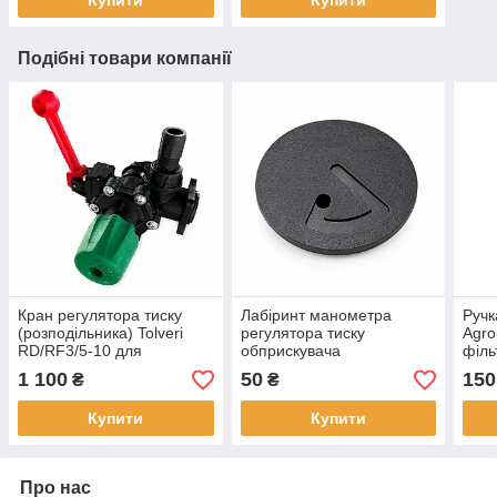
Купити
Купити
Подібні товари компанії
Кран регулятора тиску
Лабіринт манометра
Ручк
(розподільника) Tolveri
регулятора тиску
Agro
RD/RF3/5-10 для
обприскувача
філь
обприскувача
1 100
50
150
₴
₴
Купити
Купити
Про нас