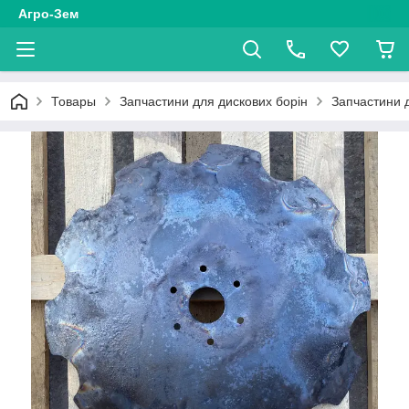
Агро-Зем
Товары
Запчастини для дискових борін
Запчастини д