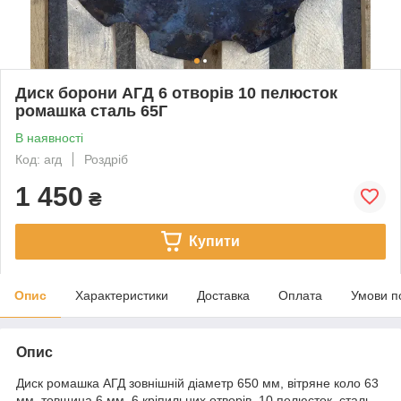
Диск борони АГД 6 отворів 10 пелюсток
ромашка сталь 65Г
В наявності
Код: агд
Роздріб
1 450
₴
Купити
Опис
Характеристики
Доставка
Оплата
Умови п
Опис
Диск ромашка АГД зовнішній діаметр 650 мм, вітряне коло 63
мм, товщина 6 мм, 6 кріпильних отворів, 10 пелюсток, сталь