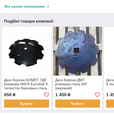
Всі умови повернення
Подібні товари компанії
Диск борони БОМЕТ, ЛДГ
Диск борони ДМТ
Диск
ромашка 460*4 Eurodisk 9
ромашка сталь 65Г
8 пе
пелюсток борована сталь
(вирізний)
650
1 450
1 4
₴
₴
Купити
Купити