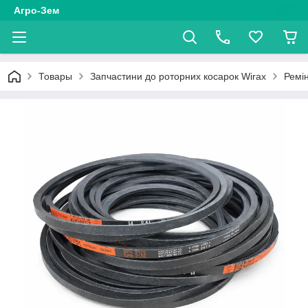
Агро-Зем
Товары
Запчастини до роторних косарок Wirax
Ремін