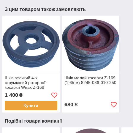
З цим товаром також замовляють
Шків великий 4-х
Шків малий косарки Z-169
струмковий роторної
(1,65 м) 8245-036-010-250
косарки Wirax Z-169
(1,65м) 8245-036-020-185
1 400
₴
680
₴
Купити
Подібні товари компанії