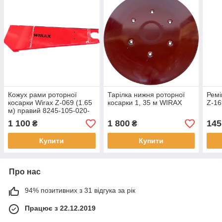
Кожух рами роторної
Тарілка нижня роторної
Ремі
косарки Wirax Z-069 (1.65
косарки 1, 35 м WIRAX
Z-16
м) правий 8245-105-020-
060
1 100
1 800
145
₴
₴
Купити
Купити
Про нас
94% позитивних з 31 відгука за рік
Працює з 22.12.2019