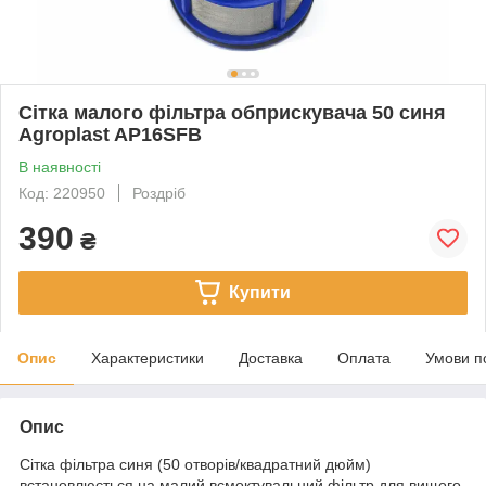
Сітка малого фільтра обприскувача 50 синя
Agroplast AP16SFB
В наявності
Код: 220950
Роздріб
390
₴
Купити
Опис
Характеристики
Доставка
Оплата
Умови п
Опис
Сітка фільтра синя (50 отворів/квадратний дюйм)
встановлюється на малий всмоктувальний фільтр для вищого