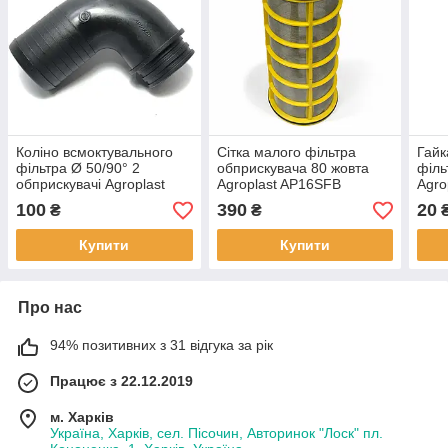
Коліно всмоктувального
Сітка малого фільтра
Гайк
фільтра Ø 50/90° 2
обприскувача 80 жовта
філь
обприскувачі Agroplast
Agroplast AP16SFB
Agro
AP14K50
100
390
20
₴
₴
Купити
Купити
Про нас
94% позитивних з 31 відгука за рік
Працює з 22.12.2019
м. Харків
Україна, Харків, сел. Пісочин, Авторинок "Лоск" пл.