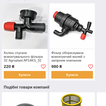
Коліно спускне
Фільтр обприскувача
всмоктувального фільтра
всмоктуючий малий з
32 Agroplast AP14KS_32
запірним клапаном
(коліно 32 мм) Agroplast
220
980
₴
₴
AP16FSM_32
Купити
Купити
Подібні товари компанії