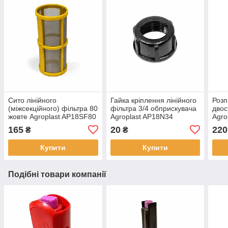
Сито лінійного
Гайка кріплення лінійного
Розп
(міжсекційного) фільтра 80
фільтра 3/4 обприскувача
двос
жовте Agroplast AP18SF80
Agroplast AP18N34
Agro
165
20
220
₴
₴
Купити
Купити
Подібні товари компанії