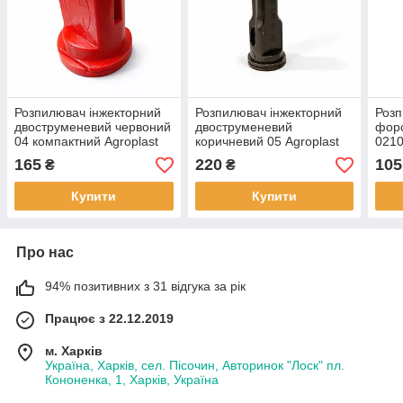
Розпилювач інжекторний
Розпилювач інжекторний
Розп
двоструменевий червоний
двоструменевий
форс
04 компактний Agroplast
коричневий 05 Agroplast
0210
6MS04P2
8MS11005P2
Пол
165
220
105
₴
₴
Купити
Купити
Про нас
94% позитивних з 31 відгука за рік
Працює з 22.12.2019
м. Харків
Україна, Харків, сел. Пісочин, Авторинок "Лоск" пл.
Кононенка, 1, Харків, Україна