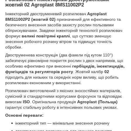
жовтий 02 Agroplast 8MS11002P2
Інжекторний двоструменевий розпилювач
Agroplast
8MS11002P2 (жовтий 02)
призначений для ефективного та
безпечного внесення засобів захисту рослин польовими
обприскувачами. Завдяки інжекторній технології розпилювач
формує
великі повітряні краплі
, що суттєво зменшує
знесення робочого розчину вітром та підвищує точність
обробки.
Двоструменева конструкція (два факели під кутом 110°)
забезпечує рівномірне покриття рослин з двох напрямків, що
особливо ефективно при внесенні
гербіцидів, інсектицидів,
фунгіцидів та регуляторів росту
. Жовтий калібр
02
підходить для низьких та середніх норм виливу, що робить
розпилювач економним у використанні.
Розпилювач виготовлений з якісних зносостійких матеріалів,
сумісний зі стандартними корпусами форсунок та відповідає
вимогам
ISO
. Оригінальна продукція
Agroplast (Польща)
гарантує стабільну роботу в інтенсивних польових умовах.
Основні переваги:
інжекторний тип — мінімальне знесення розчину
двоструменеве розпилення для кращого покриття