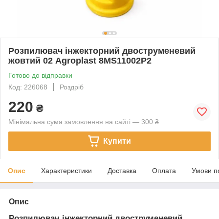
Розпилювач інжекторний двоструменевий
жовтий 02 Agroplast 8MS11002P2
Готово до відправки
Код: 226068
Роздріб
220
₴
Мінімальна сума замовлення на сайті — 300 ₴
Купити
Опис
Характеристики
Доставка
Оплата
Умови п
Опис
Розпилювач інжекторний двоструменевий